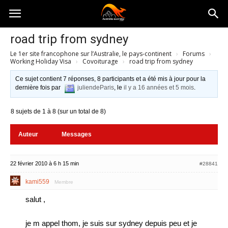
Australia-
road trip from sydney
Le 1er site francophone sur l’Australie, le pays-continent
›
Forums
›
australie.com
Working Holiday Visa
›
Covoiturage
›
road trip from sydney
Ce sujet contient 7 réponses, 8 participants et a été mis à jour pour la
dernière fois par
juliendeParis
, le
il y a 16 années et 5 mois
.
8 sujets de 1 à 8 (sur un total de 8)
Auteur
Messages
22 février 2010 à 6 h 15 min
#28841
kami559
Membre
salut ,
je m appel thom, je suis sur sydney depuis peu et je