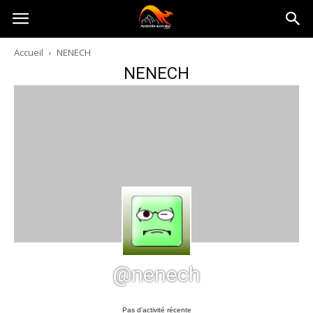
Australia-
Accueil
NENECH
NENECH
australie.com
@nenech
Pas d’activité récente