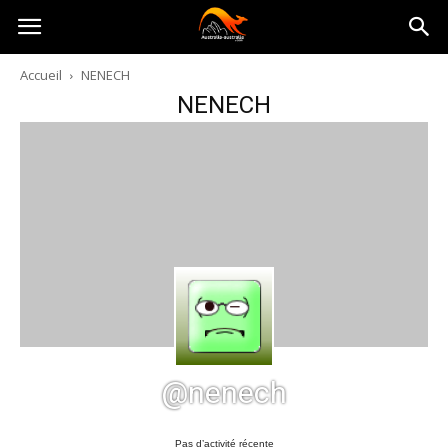
Australia-
Accueil
NENECH
NENECH
australie.com
@nenech
Pas d’activité récente