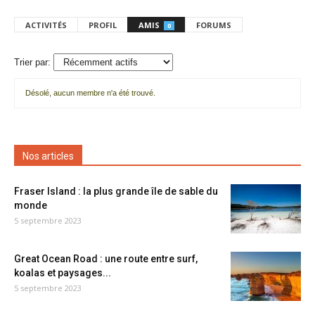
ACTIVITÉS
PROFIL
AMIS
FORUMS
0
Trier par:
Désolé, aucun membre n'a été trouvé.
Mes
amis
Nos articles
Fraser Island : la plus grande île de sable du
monde
5 septembre 2023
Great Ocean Road : une route entre surf,
koalas et paysages...
5 septembre 2023