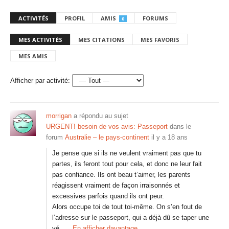
ACTIVITÉS
PROFIL
AMIS
FORUMS
0
MES ACTIVITÉS
MES CITATIONS
MES FAVORIS
MES AMIS
Afficher par activité:
morrigan
a répondu au sujet
URGENT! besoin de vos avis: Passeport
dans le
forum
Australie – le pays-continent
il y a 18 ans
Je pense que si ils ne veulent vraiment pas que tu
partes, ils feront tout pour cela, et donc ne leur fait
pas confiance. Ils ont beau t’aimer, les parents
réagissent vraiment de façon irraisonnés et
excessives parfois quand ils ont peur.
Alors occupe toi de tout toi-même. On s’en fout de
l’adresse sur le passeport, qui a déjà dû se taper une
vé…
En afficher davantage