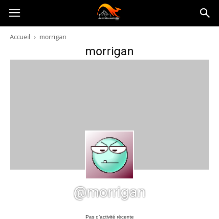
Australia-
Accueil
morrigan
morrigan
australie.com
@morrigan
Pas d’activité récente