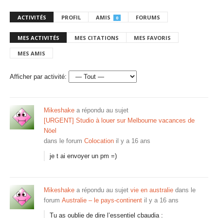
ACTIVITÉS
PROFIL
AMIS
FORUMS
0
MES ACTIVITÉS
MES CITATIONS
MES FAVORIS
MES AMIS
Afficher par activité:
Mikeshake
a répondu au sujet
[URGENT] Studio à louer sur Melbourne vacances de
Nöel
dans le forum
Colocation
il y a 16 ans
je t ai envoyer un pm =)
Mikeshake
a répondu au sujet
vie en australie
dans le
forum
Australie – le pays-continent
il y a 16 ans
Tu as oublie de dire l’essentiel cbaudia :