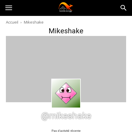
Australia-
Accueil
Mikeshake
Mikeshake
australie.com
@mikeshake
Pas d’activité récente