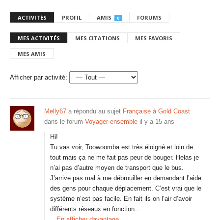
ACTIVITÉS
PROFIL
AMIS
FORUMS
0
MES ACTIVITÉS
MES CITATIONS
MES FAVORIS
MES AMIS
Afficher par activité:
Melly67
a répondu au sujet
Française à Gold Coast
dans le forum
Voyager ensemble
il y a 15 ans
Hi!
Tu vas voir, Toowoomba est très éloigné et loin de
tout mais ça ne me fait pas peur de bouger. Helas je
n’ai pas d’autre moyen de transport que le bus.
J’arrive pas mal à me débrouiller en demandant l’aide
des gens pour chaque déplacement. C’est vrai que le
système n’est pas facile. En fait ils on l’air d’avoir
différents réseaux en fonction…
En afficher davantage