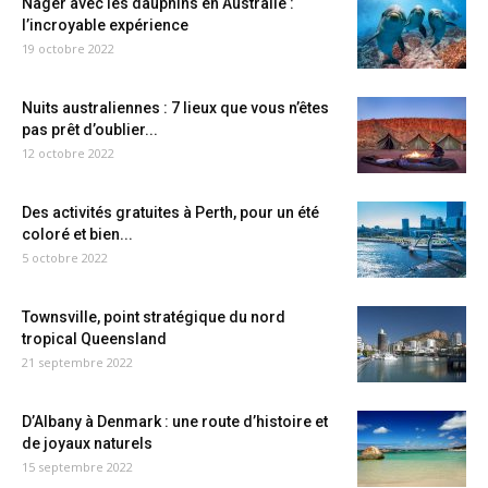
Nager avec les dauphins en Australie :
l’incroyable expérience
19 octobre 2022
Nuits australiennes : 7 lieux que vous n’êtes
pas prêt d’oublier...
12 octobre 2022
Des activités gratuites à Perth, pour un été
coloré et bien...
5 octobre 2022
Townsville, point stratégique du nord
tropical Queensland
21 septembre 2022
D’Albany à Denmark : une route d’histoire et
de joyaux naturels
15 septembre 2022