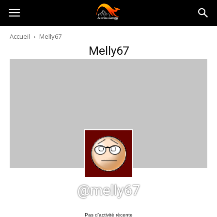
Australia-
Accueil
Melly67
Melly67
australie.com
@melly67
Pas d’activité récente