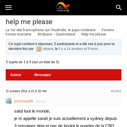
Australia-
help me please
Le 1er site francophone sur l’Australie, le pays-continent
›
Forums
›
australie.com
Forum tourisme
›
Brisbane – Queensland
›
help me please
Ce sujet contient 4 réponses, 5 participants et a été mis à jour pour la
dernière fois par
kirjava
, le
il y a 14 années et 9 mois
.
5 sujets de 1 à 5 (sur un total de 5)
Auteur
Messages
11 octobre 2011 à 21 h 32 min
#12401
princessa06
Membre
salut tout le monde,
je m appelle sarah je suis actuellement a sydney depuis
3 semaines deja et pas de boulot le quartier de la CBD