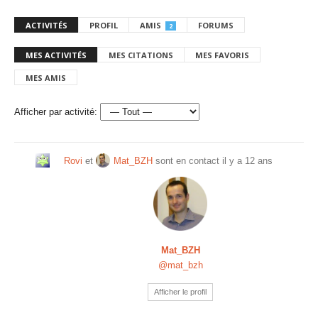
ACTIVITÉS
PROFIL
AMIS
FORUMS
2
MES ACTIVITÉS
MES CITATIONS
MES FAVORIS
MES AMIS
Afficher par activité:
Rovi
et
Mat_BZH
sont en contact
il y a 12 ans
Mat_BZH
@mat_bzh
Afficher le profil