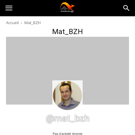
Australia-
Accueil
Mat_BZH
Mat_BZH
australie.com
@mat_bzh
Pas d’activité récente