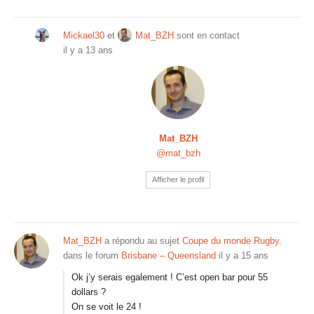
Mickael30
et
Mat_BZH
sont en contact
il y a 13 ans
Mat_BZH
@mat_bzh
Afficher le profil
Mat_BZH
a répondu au sujet
Coupe du monde Rugby.
dans le forum
Brisbane – Queensland
il y a 15 ans
Ok j’y serais egalement ! C’est open bar pour 55
dollars ?
On se voit le 24 !