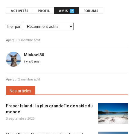
ACTIVITÉS
PROFIL
AMIS
FORUMS
2
Trier par:
Aperçu: 1 membre actif
Mes
Mickael30
amis
il y a 8 ans
Aperçu: 1 membre actif
Nos articles
Fraser Island : la plus grande île de sable du
monde
5 septembre 2023