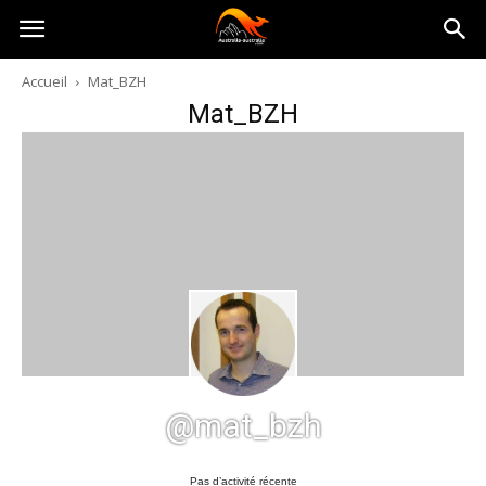
Australia-
Accueil
Mat_BZH
Mat_BZH
australie.com
@mat_bzh
Pas d’activité récente