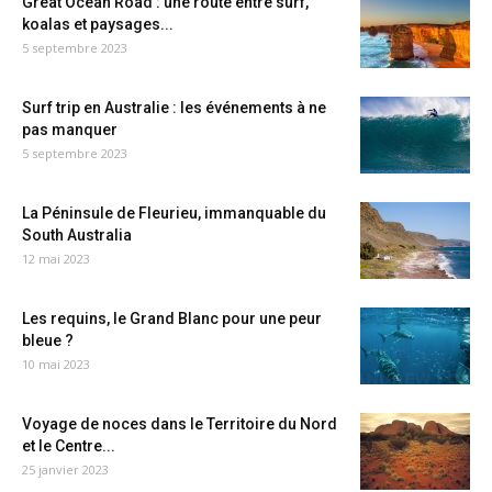
Great Ocean Road : une route entre surf,
koalas et paysages...
5 septembre 2023
Surf trip en Australie : les événements à ne
pas manquer
5 septembre 2023
La Péninsule de Fleurieu, immanquable du
South Australia
12 mai 2023
Les requins, le Grand Blanc pour une peur
bleue ?
10 mai 2023
Voyage de noces dans le Territoire du Nord
et le Centre...
25 janvier 2023