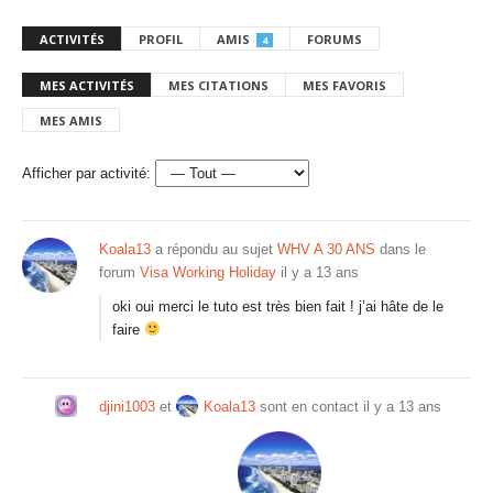
ACTIVITÉS
PROFIL
AMIS
FORUMS
4
MES ACTIVITÉS
MES CITATIONS
MES FAVORIS
MES AMIS
Afficher par activité:
Koala13
a répondu au sujet
WHV A 30 ANS
dans le
forum
Visa Working Holiday
il y a 13 ans
oki oui merci le tuto est très bien fait ! j’ai hâte de le
faire
djini1003
et
Koala13
sont en contact
il y a 13 ans