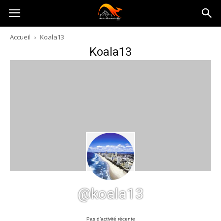
Australia-
Accueil
Koala13
Koala13
australie.com
@koala13
Pas d’activité récente