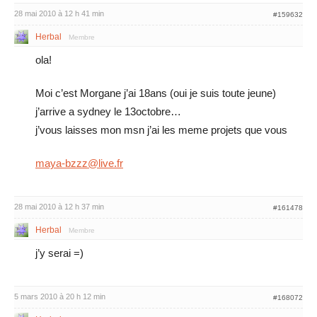
28 mai 2010 à 12 h 41 min
#159632
Herbal
Membre
ola!
Moi c’est Morgane j’ai 18ans (oui je suis toute jeune)
j’arrive a sydney le 13octobre…
j’vous laisses mon msn j’ai les meme projets que vous
maya-bzzz@live.fr
28 mai 2010 à 12 h 37 min
#161478
Herbal
Membre
j’y serai =)
5 mars 2010 à 20 h 12 min
#168072