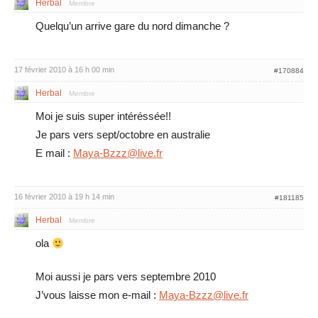
Herbal
Membre
Quelqu’un arrive gare du nord dimanche ?
17 février 2010 à 16 h 00 min
#170884
Herbal
Membre
Moi je suis super intéréssée!!
Je pars vers sept/octobre en australie
E mail :
Maya-Bzzz@live.fr
16 février 2010 à 19 h 14 min
#181185
Herbal
Membre
ola
Moi aussi je pars vers septembre 2010
J’vous laisse mon e-mail :
Maya-Bzzz@live.fr