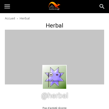
Australia-
Accueil
Herbal
Herbal
australie.com
@herbal
Pas d’activité récente