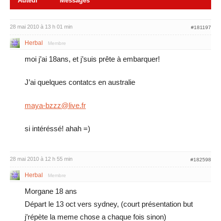
Auteur
Messages
28 mai 2010 à 13 h 01 min
#181197
Herbal
Membre
moi j’ai 18ans, et j’suis prête à embarquer!
J’ai quelques contatcs en australie
maya-bzzz@live.fr
si intéréssé! ahah =)
28 mai 2010 à 12 h 55 min
#182598
Herbal
Membre
Morgane 18 ans
Départ le 13 oct vers sydney, (court présentation but
j’répète la meme chose a chaque fois sinon)