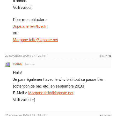
d’année.
Voili voilou!
Pour me contacter >
Jupe.a.terre@live.fr
ou
Morgane.felix@laposte.net
20 novembre 2009 à 17 h 22 min
#176188
Herbal
Membre
Hola!
Je pars également avec le whv 5 si tout se passe bien
(obtention de bac etc) en septembre 2010!
E-Mail >
Morgane.felix@laposte.net
Voili voilou =)
20 novembre 2009 à 12 h 51 min
#176476