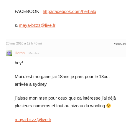
FACEBOOK :
http://facebook.com/herbalo
&
maya-bzzz@live.fr
28 mai 2010 à 12 h 45 min
#159249
Herbal
Membre
hey!
Moi c’est morgane j’ai 18ans je pars pour le 13oct
arrivée a sydney
j’laisse mon msn pour ceux que ca intéresse j’ai déjà
plusieurs numéros et tout au niveau du woofing
maya-bzzz@live.fr