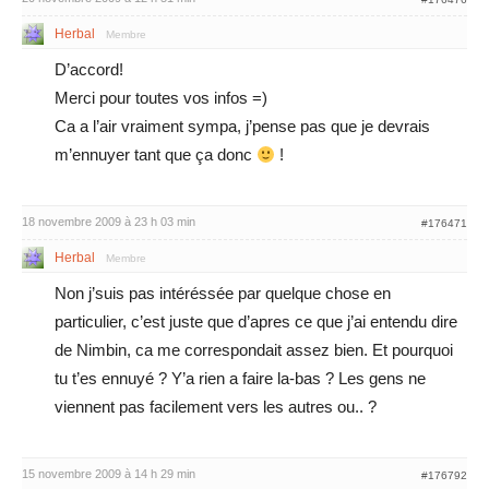
Herbal
Membre
D’accord!
Merci pour toutes vos infos =)
Ca a l’air vraiment sympa, j’pense pas que je devrais
m’ennuyer tant que ça donc
!
18 novembre 2009 à 23 h 03 min
#176471
Herbal
Membre
Non j’suis pas intéréssée par quelque chose en
particulier, c’est juste que d’apres ce que j’ai entendu dire
de Nimbin, ca me correspondait assez bien. Et pourquoi
tu t’es ennuyé ? Y’a rien a faire la-bas ? Les gens ne
viennent pas facilement vers les autres ou.. ?
15 novembre 2009 à 14 h 29 min
#176792