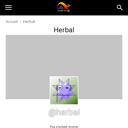
Australia-
Accueil
Herbal
Herbal
australie.com
@herbal
Pas d’activité récente