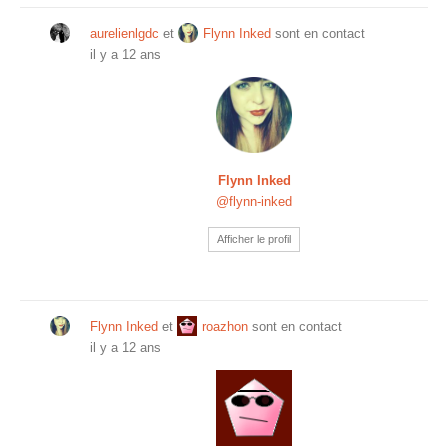
aurelienlgdc
et
Flynn Inked
sont en contact
il y a 12 ans
Flynn Inked
@flynn-inked
Afficher le profil
Flynn Inked
et
roazhon
sont en contact
il y a 12 ans