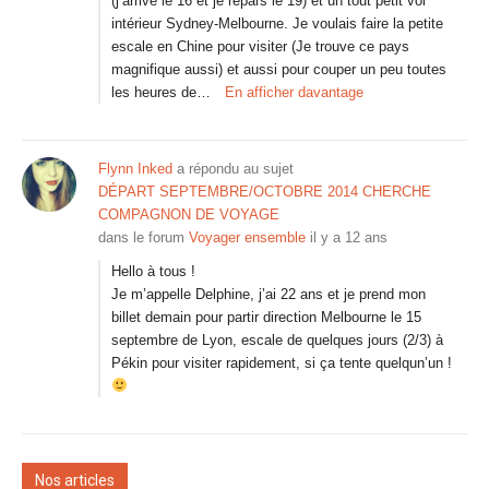
(j’arrive le 16 et je repars le 19) et un tout petit vol
intérieur Sydney-Melbourne. Je voulais faire la petite
escale en Chine pour visiter (Je trouve ce pays
magnifique aussi) et aussi pour couper un peu toutes
les heures de…
En afficher davantage
Flynn Inked
a répondu au sujet
DÉPART SEPTEMBRE/OCTOBRE 2014 CHERCHE
COMPAGNON DE VOYAGE
dans le forum
Voyager ensemble
il y a 12 ans
Hello à tous !
Je m’appelle Delphine, j’ai 22 ans et je prend mon
billet demain pour partir direction Melbourne le 15
septembre de Lyon, escale de quelques jours (2/3) à
Pékin pour visiter rapidement, si ça tente quelqun’un !
Nos articles