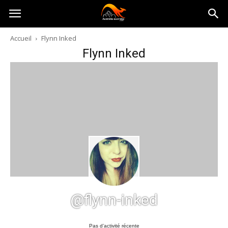
Australia-
Accueil
Flynn Inked
Flynn Inked
australie.com
@flynn-inked
Pas d’activité récente