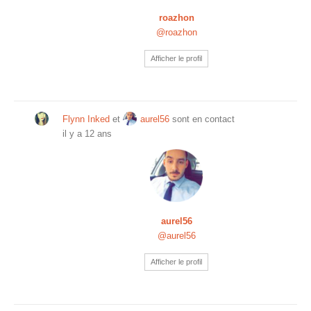
roazhon
@roazhon
Afficher le profil
Flynn Inked
et
aurel56
sont en contact
il y a 12 ans
aurel56
@aurel56
Afficher le profil