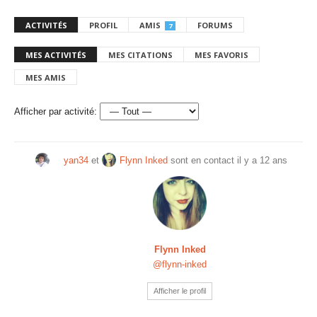
ACTIVITÉS
PROFIL
AMIS
FORUMS
7
MES ACTIVITÉS
MES CITATIONS
MES FAVORIS
MES AMIS
Afficher par activité:
yan34
et
Flynn Inked
sont en contact
il y a 12 ans
Flynn Inked
@flynn-inked
Afficher le profil