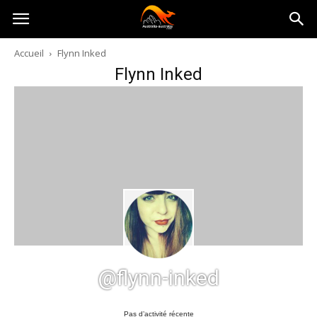
Australia-
Accueil
Flynn Inked
Flynn Inked
australie.com
@flynn-inked
Pas d’activité récente