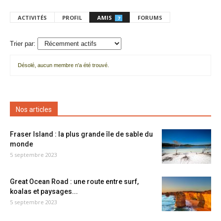
ACTIVITÉS
PROFIL
AMIS
FORUMS
7
Trier par:
Désolé, aucun membre n'a été trouvé.
Mes
amis
Nos articles
Fraser Island : la plus grande île de sable du
monde
5 septembre 2023
Great Ocean Road : une route entre surf,
koalas et paysages...
5 septembre 2023