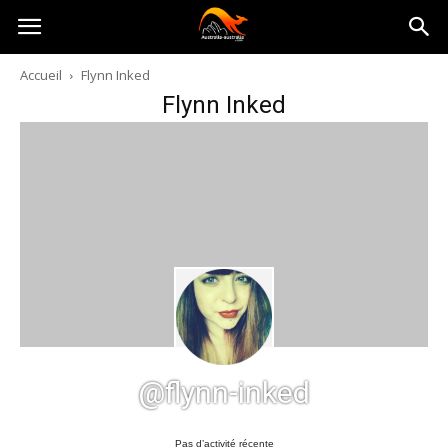
Australia-
Accueil
Flynn Inked
Flynn Inked
australie.com
@flynn-inked
Pas d’activité récente