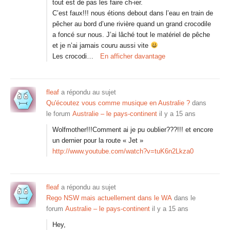
tout est de pas les faire ch-ier.
C’est faux!!! nous étions debout dans l’eau en train de
pêcher au bord d’une rivière quand un grand crocodile
a foncé sur nous. J’ai lâché tout le matériel de pêche
et je n’ai jamais couru aussi vite
Les crocodi…
En afficher davantage
fleaf
a répondu au sujet
Qu'écoutez vous comme musique en Australie ?
dans
le forum
Australie – le pays-continent
il y a 15 ans
Wolfmother!!!Comment ai je pu oublier???!!! et encore
un dernier pour la route « Jet »
http://www.youtube.com/watch?v=tuK6n2Lkza0
fleaf
a répondu au sujet
Rego NSW mais actuellement dans le WA
dans le
forum
Australie – le pays-continent
il y a 15 ans
Hey,