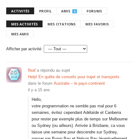
ACTIVITÉS
PROFIL
AMIS
FORUMS
0
MES ACTIVITÉS
MES CITATIONS
MES FAVORIS
MES AMIS
Afficher par activité:
fleaf
a répondu au sujet
Help! En quête de conseils pour trajet et transports
dans le forum
Australie – le pays-continent
il y a 15 ans
Hello,
votre programmation ne semble pas mal pour 6
semaines, évitez cependant Adélaïde et Canberra
pour rester par exemple plus de temps sur Melbourne
ou Sydney (ou ailleurs). Arrivée à Brisbane, ca vous
laisse une semaine pour descendre sur Sydney,
passer par Byron Bay et Nelson Bay (éventuellement