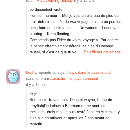
forum
Visa Working Holiday
il y a 15 ans
perthinandout wrote:
Humour, humour… Moi je vois un blaireau de plus qui
croit détenir les clés du
vrai
voyage. Laisse un peu les
gens faire ce qu’ils veulent… No worries… Losen ya
g-string… Keep floating…
Comprends pas l’idée du « vrai voyage ». Par contre
je pense effectivement détenir les clés du voyage
réussi, si c’est ca que tu vo…
En afficher davantage
fleaf
a répondu au sujet
HelpX dans le queensland
dans le forum
Australie – le pays-continent
il y a 15 ans
Hey!!!
Si tu peux, tu vas chez Doug et wayne, ferme de
crayfish(Red claw) a Beerburrum, ce sont les
meilleurs, crois moi, je suis resté 2ans en Australie, y
suis alle en arrivant et apres les 2 ans avant de
repartir!!!