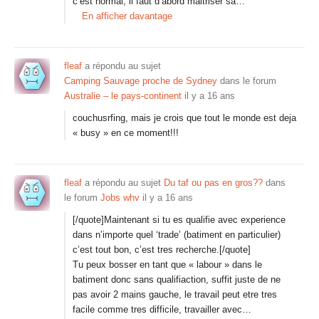
c’est normal, il faut d’abord maitriser sa…
En afficher davantage
fleaf
a répondu au sujet
Camping Sauvage proche de Sydney
dans le forum
Australie – le pays-continent
il y a 16 ans
couchusrfing, mais je crois que tout le monde est deja
« busy » en ce moment!!!
fleaf
a répondu au sujet
Du taf ou pas en gros??
dans
le forum
Jobs whv
il y a 16 ans
[/quote]Maintenant si tu es qualifie avec experience
dans n’importe quel ‘trade’ (batiment en particulier)
c’est tout bon, c’est tres recherche.[/quote]
Tu peux bosser en tant que « labour » dans le
batiment donc sans qualifiaction, suffit juste de ne
pas avoir 2 mains gauche, le travail peut etre tres
facile comme tres difficile, travailler avec…