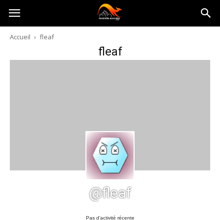
Australia-
Accueil
fleaf
fleaf
australie.com
@fleaf
Pas d’activité récente