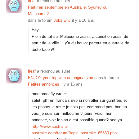
fleaf
a répondu au sujet
Partir en septembre en Australie: Sydney ou
Melbourne?
dans le forum
Jobs whv
il y a 16 ans
Hey,
Plein de taf sur Melbourne aussi, a condition aussi de
sortir de la ville. Il y’a du boulot partout en australie de
toute facon!!!
fleaf
a répondu au sujet
ENJOY your trip with an original van
dans le forum
Petites annonces
il y a 16 ans
marcomacfly wrote:
salut, pfff en francais svp si non aller sur gumtree, et
les photos le reste je sais pas comprend pas. bon sa
vas, je suis sur melbourne 3 jours, voici mon
annonce, voir le van c est possible quand? see ya.
http://www.australia-
australie.com/forum/ftopic_australie_65330.php