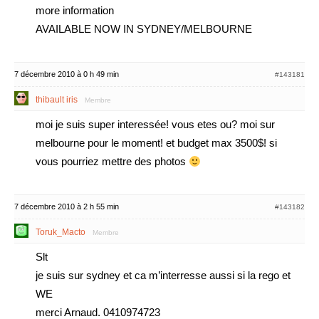
more information
AVAILABLE NOW IN SYDNEY/MELBOURNE
7 décembre 2010 à 0 h 49 min
#143181
thibault iris
Membre
moi je suis super interessée! vous etes ou? moi sur
melbourne pour le moment! et budget max 3500$! si
vous pourriez mettre des photos
7 décembre 2010 à 2 h 55 min
#143182
Toruk_Macto
Membre
Slt
je suis sur sydney et ca m’interresse aussi si la rego et
WE
merci Arnaud. 0410974723