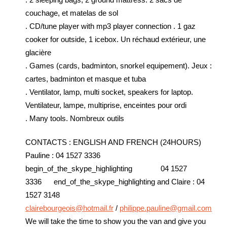
couchage, et matelas de sol
. CD/tune player with mp3 player connection . 1 gaz
cooker for outside, 1 icebox. Un réchaud extérieur, une
glacière
. Games (cards, badminton, snorkel equipement). Jeux :
cartes, badminton et masque et tuba
. Ventilator, lamp, multi socket, speakers for laptop.
Ventilateur, lampe, multiprise, enceintes pour ordi
. Many tools. Nombreux outils
CONTACTS : ENGLISH AND FRENCH (24HOURS)
Pauline : 04 1527 3336
begin_of_the_skype_highlighting 04 1527
3336 end_of_the_skype_highlighting and Claire : 04
1527 3148
clairebourgeois@hotmail.fr
/
philippe.pauline@gmail.com
We will take the time to show you the van and give you