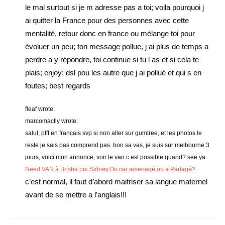
le mal surtout si je m adresse pas a toi; voila pourquoi j
ai quitter la France pour des personnes avec cette
mentalité, retour donc en france ou mélange toi pour
évoluer un peu; ton message pollue, j ai plus de temps a
perdre a y répondre, toi continue si tu l as et si cela te
plais; enjoy; dsl pou les autre que j ai pollué et qui s en
foutes; best regards
fleaf wrote:
marcomacfly wrote:
salut, pfff en francais svp si non aller sur gumtree, et les photos le
reste je sais pas comprend pas. bon sa vas, je suis sur melbourne 3
jours, voici mon annonce, voir le van c est possible quand? see ya.
Need VAN à Brisba pui Sidney.Ou car amenagé;ou a Partagé?
c’est normal, il faut d’abord maitriser sa langue maternel
avant de se mettre a l’anglais!!!