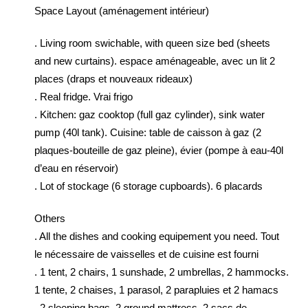
Space Layout (aménagement intérieur)
. Living room swichable, with queen size bed (sheets
and new curtains). espace aménageable, avec un lit 2
places (draps et nouveaux rideaux)
. Real fridge. Vrai frigo
. Kitchen: gaz cooktop (full gaz cylinder), sink water
pump (40l tank). Cuisine: table de caisson à gaz (2
plaques-bouteille de gaz pleine), évier (pompe à eau-40l
d’eau en réservoir)
. Lot of stockage (6 storage cupboards). 6 placards
Others
. All the dishes and cooking equipement you need. Tout
le nécessaire de vaisselles et de cuisine est fourni
. 1 tent, 2 chairs, 1 sunshade, 2 umbrellas, 2 hammocks.
1 tente, 2 chaises, 1 parasol, 2 parapluies et 2 hamacs
. 2 sleeping bags, 2 ground mattress. 2 sacs de