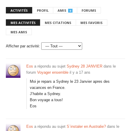
ACTIVITÉS
PROFIL
AMIS
FORUMS
0
MES ACTIVITÉS
MES CITATIONS
MES FAVORIS
MES AMIS
Afficher par activité:
Eos
a répondu au sujet
Sydney 28 JANVIER
dans le
forum
Voyager ensemble
il y a 17 ans
Moi je repars a Sydney le 23 Janvier apres des
vacances en France.
J’habite a Sydney.
Bon voyage a tous!
Eos
Eos
a répondu au sujet
S`instaler en Australie?
dans le