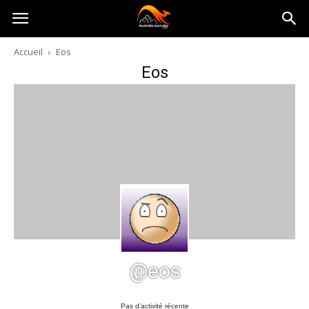
Australia-
Accueil
Eos
Eos
australie.com
@eos
Pas d’activité récente