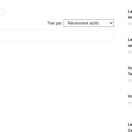
La
im
Trier par:
12
Le
un
10
Vo
Te
25
Vo
19
Le
Ce