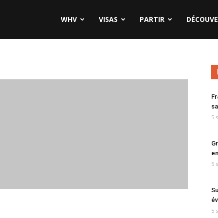
WHV
VISAS
PARTIR
DÉCOUVE
Fr
sa
5 
Gr
en
5 
Su
év
5 