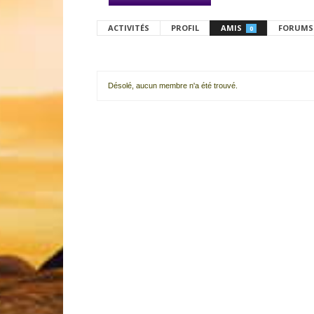
ACTIVITÉS
PROFIL
AMIS
FORUMS
0
Désolé, aucun membre n'a été trouvé.
Mes
amis