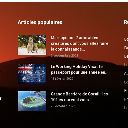
Articles populaires
R
Marsupiaux : 7 adorables
Le
créatures dont vous allez faire
Dé
la connaissance...
2 septembre 2021
Le
Le
Le Working Holiday Visa : le
...
passeport pour une année en...
Au
18 février 2022
Le
E
Grande Barrière de Corail : les
r
Pr
10 îles qui vont vous...
26 octobre 2022
Le