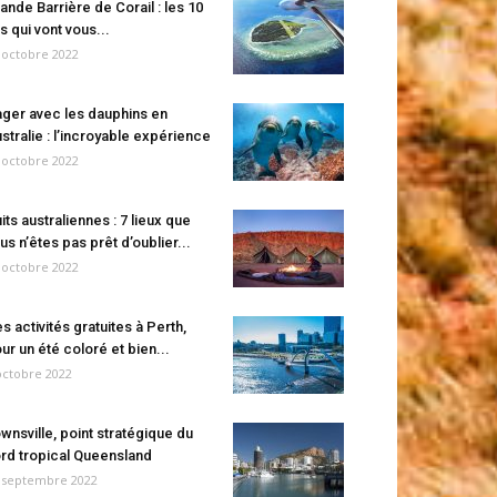
ande Barrière de Corail : les 10
es qui vont vous...
 octobre 2022
ger avec les dauphins en
stralie : l’incroyable expérience
 octobre 2022
its australiennes : 7 lieux que
us n’êtes pas prêt d’oublier...
 octobre 2022
s activités gratuites à Perth,
ur un été coloré et bien...
octobre 2022
wnsville, point stratégique du
rd tropical Queensland
 septembre 2022