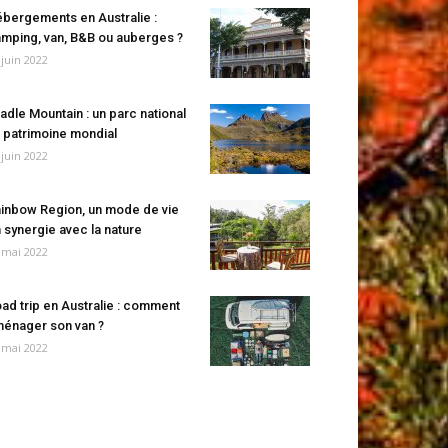
bergements en Australie :
mping, van, B&B ou auberges ?
 juin 2022
adle Mountain : un parc national
 patrimoine mondial
 juin 2022
inbow Region, un mode de vie
 synergie avec la nature
 mai 2022
ad trip en Australie : comment
énager son van ?
 mai 2022