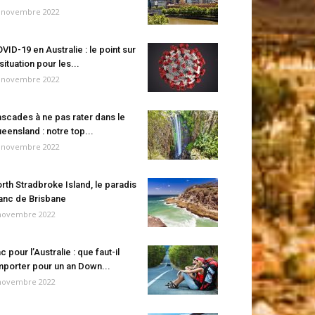
 novembre 2022
VID-19 en Australie : le point sur
 situation pour les...
 novembre 2022
scades à ne pas rater dans le
eensland : notre top...
 novembre 2022
rth Stradbroke Island, le paradis
anc de Brisbane
novembre 2022
c pour l’Australie : que faut-il
porter pour un an Down...
novembre 2022