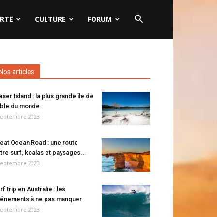
RTE
CULTURE
FORUM
Nos articles
aser Island : la plus grande île de
ble du monde
septembre 2023
eat Ocean Road : une route
tre surf, koalas et paysages...
septembre 2023
rf trip en Australie : les
énements à ne pas manquer
septembre 2023