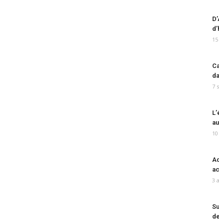
D’
d’
15
Ca
da
7 
L’
au
10
Ad
ac
3 
Su
de