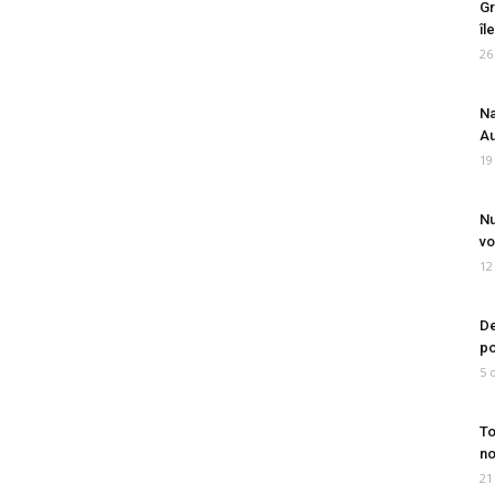
Gr
îl
26
Na
Au
19
Nu
vo
12
De
po
5 
To
no
21