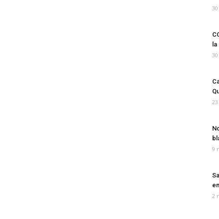
30
CO
la
30
Ca
Qu
23
No
bl
9 
Sa
em
2 