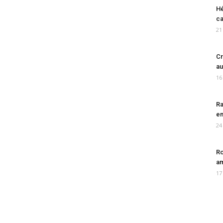
Hé
ca
21
Cr
au
16
Ra
en
24
Ro
am
17