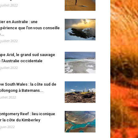
 juillet 2022
ier en Australie : une
périence que l’on vous conseille
...
 juillet 2022
pe Arid, le grand sud sauvage
 l’Australie occidentale
 juillet 2022
w South Wales : la côte sud de
llongong à Batemans...
juillet 2022
ntgomery Reef : lieu iconique
r la côte du Kimberley
 juin 2022