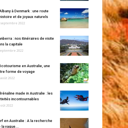
Albany à Denmark : une route
histoire et de joyaux naturels
 septembre 2022
nberra : nos itinéraires de visite
ns la capitale
septembre 2022
écotourisme en Australie, une
tre forme de voyage
 août 2022
rénaline made in Australie : les
tivités incontournables
août 2022
rf en Australie : A la recherche
 la vague...