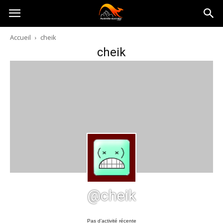
Australia-
Accueil
cheik
cheik
australie.com
@cheik
Pas d’activité récente