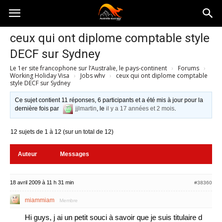
Australia-
ceux qui ont diplome comptable style
DECF sur Sydney
australie.com
Le 1er site francophone sur l’Australie, le pays-continent
›
Forums
›
Working Holiday Visa
›
Jobs whv
›
ceux qui ont diplome comptable
style DECF sur Sydney
Ce sujet contient 11 réponses, 6 participants et a été mis à jour pour la
dernière fois par
jjlmartin
, le
il y a 17 années et 2 mois
.
12 sujets de 1 à 12 (sur un total de 12)
Auteur
Messages
18 avril 2009 à 11 h 31 min
#38360
miammiam
Membre
Hi guys, j ai un petit souci à savoir que je suis titulaire d