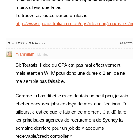
moins chers que la fac.
Tu trouveras toutes sortes d’infos ici:
http://www.cpaaustralia.com.au/cps/rde/xchg/cpa/hs.xsl/inde
19 avril 2009 à 3 h 47 min
#196775
miammiam
Membre
Slt Toutatis, l idee du CPA est pas mal effectivement
mais etant en WHV pour donc une duree d 1 an, ca ne
me semble pas faisable.
Comme tu l as dit et je m en doutais un petit peu, je vais
chcher dans des jobs en deça de mes qualifications. D
ailleurs, c est ce que je fais en ce moment. J ai dû faire
les principales agences de recrutement de Sydney la
semaine derniere pour un job de « accounts
receivable/credit controller » .