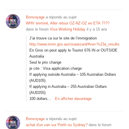
Bonvoyage
a répondu au sujet
WHV terminé, Aller retour OZ-NZ-OZ en ETA ????
dans le forum
Visa Working Holiday
il y a 15 ans
J’ai trouve ca sur le site de l’immigration
http://www.immi.gov.au/visawizard/#vw=%23a_results
En Gros on peut apply le Tourist 676 IN or OUTSIDE
Australia
Seul le prix change
je cite : Visa application charge
If applying outside Australia – 105 Australian Dollars
(AUD105)
If applying in Australia – 255 Australian Dollars
(AUD255)
100 dollars…
En afficher davantage
Bonvoyage
a répondu au sujet
achat d'un van sur Perth ou Sydney?
dans le forum