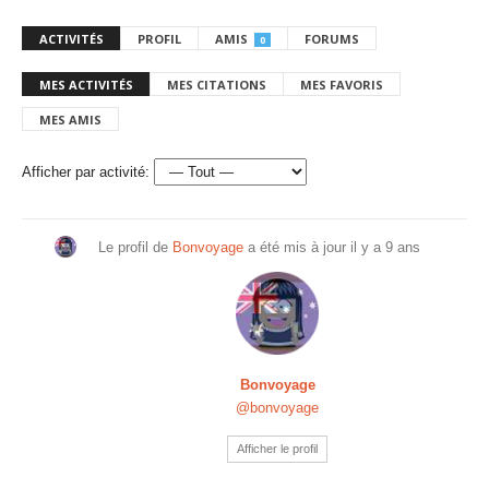
ACTIVITÉS
PROFIL
AMIS
FORUMS
0
MES ACTIVITÉS
MES CITATIONS
MES FAVORIS
MES AMIS
Afficher par activité:
Le profil de
Bonvoyage
a été mis à jour
il y a 9 ans
Bonvoyage
@bonvoyage
Afficher le profil