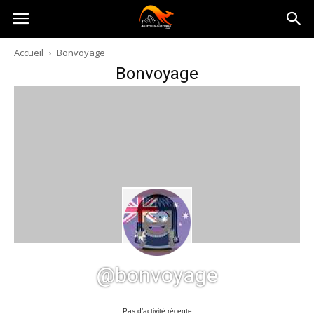
Australia-
Accueil
Bonvoyage
Bonvoyage
australie.com
@bonvoyage
Pas d’activité récente