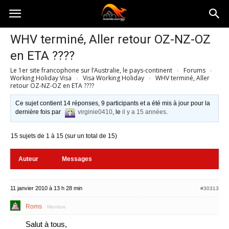
Australia-
WHV terminé, Aller retour OZ-NZ-OZ
en ETA ????
australie.com
Le 1er site francophone sur l’Australie, le pays-continent
›
Forums
›
Working Holiday Visa
›
Visa Working Holiday
›
WHV terminé, Aller
retour OZ-NZ-OZ en ETA ????
Ce sujet contient 14 réponses, 9 participants et a été mis à jour pour la
dernière fois par
virginie0410
, le
il y a 15 années
.
15 sujets de 1 à 15 (sur un total de 15)
Auteur
Messages
11 janvier 2010 à 13 h 28 min
#30313
Roms
Membre
Salut à tous,