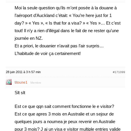
Moi la seule question qu’ils m’ont posée à la douane à
l’aéroport d’Auckland c’était: « You’re here just for 1
day? » « Yes », « Is that for a visa? » « Yes »… Et c’est
tout! Il n’y a rien d’illégal dans le fait de ne rester qu’une
journée en NZ.
Et a priori, le douanier n’avait pas l’air surpris…
L’habitude de voir ça certainement!
28 juin 2011 à 3 h 57 min
#171099
titoune1
Membre
Slt slt
Est ce que qqn sait comment fonctionne le e visitor?
Est ce que apres 3 mois en Australie et un sejour de
quelques jours a noumea je peux revenir en Australie
pour 3 mois? J ai un visa e visitor multiple entries valide