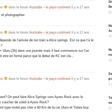
Gr
îl
ons
dans le forum
Australie – le pays-continent
il y a 17 ans
26
 et photographier
Na
Au
ons
dans le forum
Australie – le pays-continent
il y a 17 ans
19
dépends de l’arrivée de ton train a Alice springs. Est ce que t’a le
 ?
Nu
+ Uluru (3h) dans une journée mais il faut commencer sur l’un
vo
 et etre en forme parce que le debut de KC est cla…
12
De
ons
dans le forum
Australie – le pays-continent
il y a 17 ans
po
5 
ment? On peut faire Alice Springs vers Ayers Rock avec le
To
x coucher de soleil à Ayers Rock?
no
nt type motel pas cher a 60 Km de la car Uluru et Yulara bcp
21