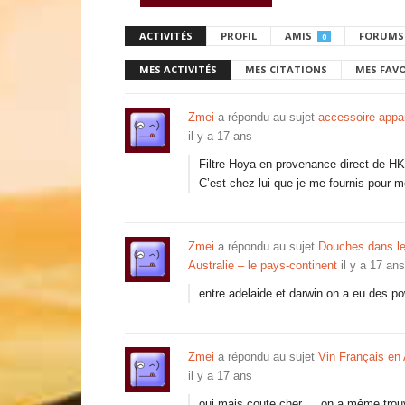
ACTIVITÉS
PROFIL
AMIS
FORUMS
0
MES ACTIVITÉS
MES CITATIONS
MES FAV
Zmei
a répondu au sujet
accessoire appa
il y a 17 ans
Filtre Hoya en provenance direct de HK
C’est chez lui que je me fournis pour m
Zmei
a répondu au sujet
Douches dans les
Australie – le pays-continent
il y a 17 ans
entre adelaide et darwin on a eu des powe
Zmei
a répondu au sujet
Vin Français en 
il y a 17 ans
oui mais coute cher … on a même trouv