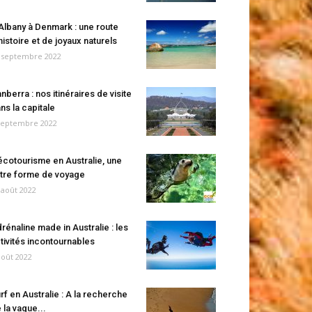
Albany à Denmark : une route
histoire et de joyaux naturels
 septembre 2022
nberra : nos itinéraires de visite
ns la capitale
septembre 2022
écotourisme en Australie, une
tre forme de voyage
 août 2022
rénaline made in Australie : les
tivités incontournables
août 2022
rf en Australie : A la recherche
 la vague...