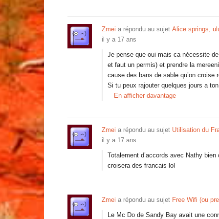
Zmei
a répondu au sujet
Alice springs, u
il y a 17 ans
Je pense que oui mais ca nécessite de b
et faut un permis) et prendre la meree
cause des bans de sable qu’on croise r
Si tu peux rajouter quelques jours a t
En afficher davantage
Zmei
a répondu au sujet
Utilisation du Fr
il y a 17 ans
Totalement d’accords avec Nathy bien 
croisera des francais lol
Zmei
a répondu au sujet
Free Wifi (ou pr
Le Mc Do de Sandy Bay avait une connex