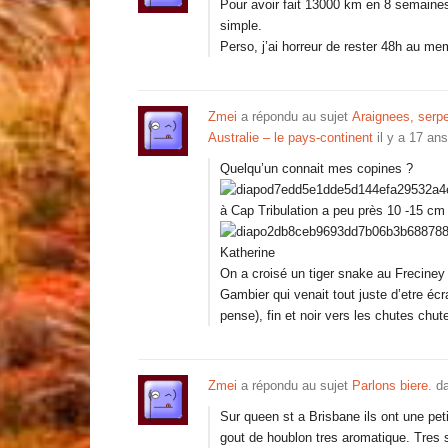
Pour avoir fait 13000 km en 8 semaines j
simple.
Perso, j’ai horreur de rester 48h au mem
Zmei
a répondu au sujet
Araignees, serp
Australie – le pays-continent
il y a 17 ans
Quelqu’un connait mes copines ?
à Cap Tribulation a peu près 10 -15 cm 
Katherine
On a croisé un tiger snake au Frecine
Gambier qui venait tout juste d’etre éc
pense), fin et noir vers les chutes chu
Zmei
a répondu au sujet
Parlons biere.
da
Sur queen st a Brisbane ils ont une pe
gout de houblon tres aromatique. Tres