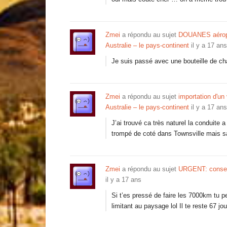
Zmei
a répondu au sujet
DOUANES aéropo
Australie – le pays-continent
il y a 17 ans
Je suis passé avec une bouteille de c
Zmei
a répondu au sujet
importation d'un
Australie – le pays-continent
il y a 17 ans
J’ai trouvé ca très naturel la conduite a
trompé de coté dans Townsville mais s
Zmei
a répondu au sujet
URGENT: conseil 
il y a 17 ans
Si t’es pressé de faire les 7000km tu p
limitant au paysage lol Il te reste 67 