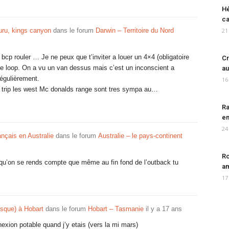
Hé
ca
luru, kings canyon
dans le forum
Darwin – Territoire du Nord
21
cp rouler … Je ne peux que t’inviter a louer un 4×4 (obligatoire
Cr
nie loop. On a vu un van dessus mais c’est un inconscient a
au
égulièrement.
16
on trip les west Mc donalds range sont tres sympa au…
Ra
en
24
ançais en Australie
dans le forum
Australie – le pays-continent
Ro
qu’on se rends compte que même au fin fond de l’outback tu
am
17
esque) à Hobart
dans le forum
Hobart – Tasmanie
il y a 17 ans
ion potable quand j’y etais (vers la mi mars)