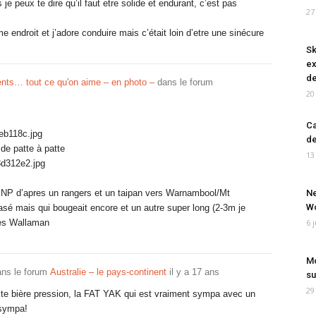
e peux te dire qu’il faut etre solide et endurant, c’est pas
27
e endroit et j’adore conduire mais c’était loin d’etre une sinécure
Sk
ex
de
ents… tout ce qu'on aime – en photo –
dans le forum
20
Ca
de
de patte à patte
13
y NP d’apres un rangers et un taipan vers Warnambool/Mt
Ne
Wo
rasé mais qui bougeait encore et un autre super long (2-3m je
tes Wallaman
6 
Mo
ns le forum
Australie – le pays-continent
il y a 17 ans
su
29
tite bière pression, la FAT YAK qui est vraiment sympa avec un
 sympa!