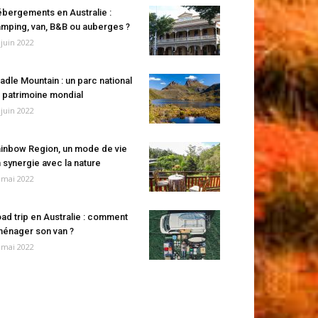
bergements en Australie :
mping, van, B&B ou auberges ?
 juin 2022
adle Mountain : un parc national
 patrimoine mondial
 juin 2022
inbow Region, un mode de vie
 synergie avec la nature
 mai 2022
ad trip en Australie : comment
énager son van ?
 mai 2022