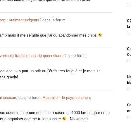
30
rt : vraiment exigents?
dans le forum
CO
la
30
hamp mais il me semble que j’ai du abandonner mes chips
Ca
Qu
 véhicule francais dans le queensland
dans le forum
23
 gauche … a part un soir ou j’étais tres fatigué et je me suis
No
ans gravité
bl
9 
itinéraire
dans le forum
Australie – le pays-continent
Sa
em
eux aussi le faire une semaine a raison de 1000 km par jour en te
2 
jours a organiser comme tu le souhaite
. No worries