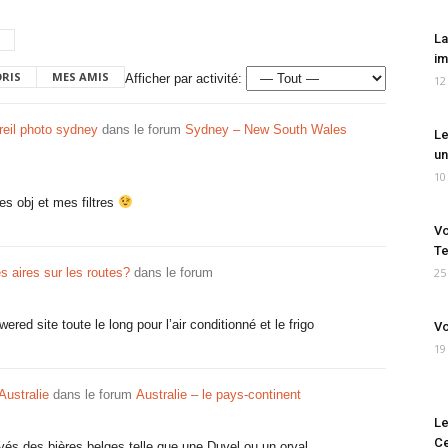
La
im
ORIS
MES AMIS
Afficher par activité:
12
reil photo sydney
dans le forum
Sydney – New South Wales
Le
un
10
es obj et mes filtres
Vo
Te
 aires sur les routes?
dans le forum
25
red site toute le long pour l’air conditionné et le frigo
Vo
19
Australie
dans le forum
Australie – le pays-continent
Le
Ce
és des bières belges telle que une Duvel ou un orval