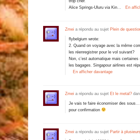
trop cher.
Alice Springs-Uluru via Kin…
En affi
Zmei
a répondu au sujet
Plein de questi
flybelgium wrote:
2. Quand on voyage avec la même compa
les réenregistrer pour le vol suivant?
Non, c’est automatique mais certaines 
les bagages. Singapour airlines est ré
En afficher davantage
Zmei
a répondu au sujet
Et le metal?
dan
Je vais te faire économiser des sous… 
pour confirmation
Zmei
a répondu au sujet
Partir à plusieurs