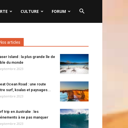
RTE
CULTURE
FORUM
Nos articles
aser Island : la plus grande île de
ble du monde
septembre 2023
eat Ocean Road : une route
tre surf, koalas et paysages...
septembre 2023
rf trip en Australie : les
énements à ne pas manquer
septembre 2023