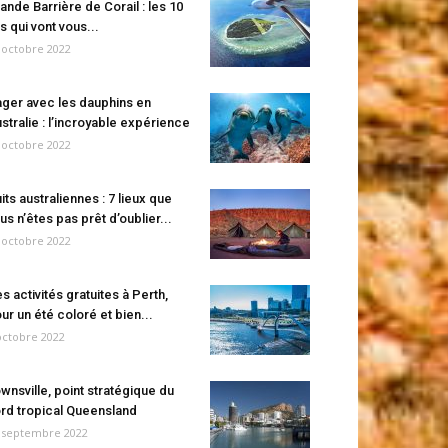
ande Barrière de Corail : les 10
es qui vont vous...
 octobre 2022
ger avec les dauphins en
stralie : l’incroyable expérience
 octobre 2022
its australiennes : 7 lieux que
us n’êtes pas prêt d’oublier...
 octobre 2022
s activités gratuites à Perth,
ur un été coloré et bien...
octobre 2022
wnsville, point stratégique du
rd tropical Queensland
 septembre 2022