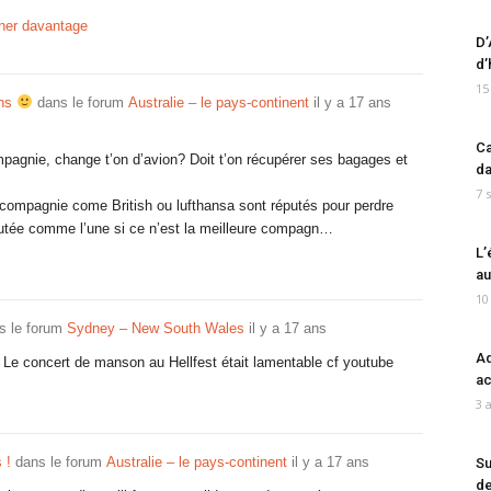
cher davantage
D’
d’
15
ons
dans le forum
Australie – le pays-continent
il y a 17 ans
Ca
gnie, change t’on d’avion? Doit t’on récupérer ses bagages et
da
7 
compagnie come British ou lufthansa sont réputés pour perdre
putée comme l’une si ce n’est la meilleure compagn…
L’
au
10
s le forum
Sydney – New South Wales
il y a 17 ans
Ad
Le concert de manson au Hellfest était lamentable cf youtube
ac
3 
 !
dans le forum
Australie – le pays-continent
il y a 17 ans
Su
de