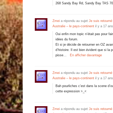
268 Sandy Bay Rd, Sandy Bay TAS 7
Zmei
a répondu au sujet
Je suis retourn
Australie – le pays-continent
il y a 17 ans
Oui enfin mon topic n’était pas pour fair
idées du forum.
Et si je décide de retourner en OZ avan
d’histoire. Il est bien évident que si la
pisse…
En afficher davantage
Zmei
a répondu au sujet
Je suis retourn
Australie – le pays-continent
il y a 17 ans
Bah pourliches c’est dans la scene d’ou
cette expression >_<
Zmei
a répondu au sujet
Je suis retourn