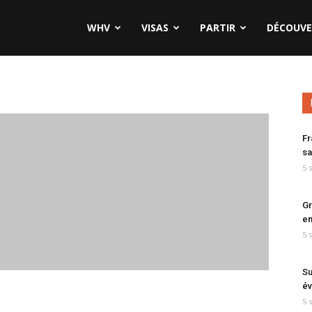
WHV
VISAS
PARTIR
DÉCOUVE
Fr
sa
5 
Gr
en
5 
Su
év
5 