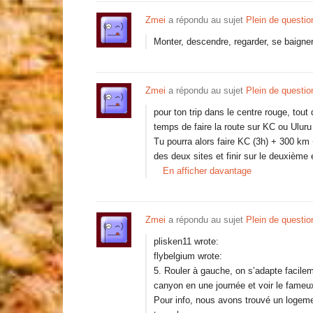
Zmei
a répondu au sujet
Plein de questi
Monter, descendre, regarder, se baigner
Zmei
a répondu au sujet
Plein de questi
pour ton trip dans le centre rouge, tout 
temps de faire la route sur KC ou Uluru
Tu pourra alors faire KC (3h) + 300 km 
des deux sites et finir sur le deuxième
En afficher davantage
Zmei
a répondu au sujet
Plein de questi
plisken11 wrote:
flybelgium wrote:
5. Rouler à gauche, on s’adapte facile
canyon en une journée et voir le fameu
Pour info, nous avons trouvé un logeme