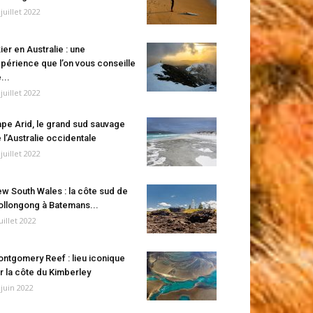
 juillet 2022
ier en Australie : une
périence que l’on vous conseille
...
 juillet 2022
pe Arid, le grand sud sauvage
 l’Australie occidentale
 juillet 2022
w South Wales : la côte sud de
llongong à Batemans...
juillet 2022
ntgomery Reef : lieu iconique
r la côte du Kimberley
 juin 2022