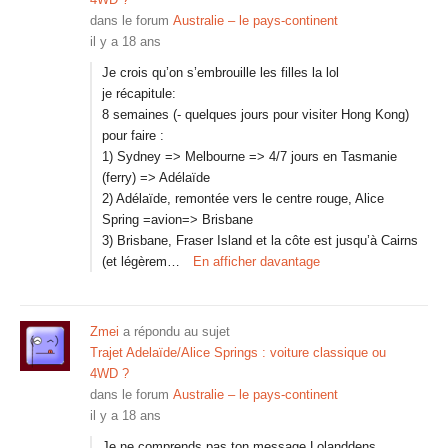
dans le forum
Australie – le pays-continent
il y a 18 ans
Je crois qu’on s’embrouille les filles la lol
je récapitule:
8 semaines (- quelques jours pour visiter Hong Kong)
pour faire :
1) Sydney => Melbourne => 4/7 jours en Tasmanie
(ferry) => Adélaïde
2) Adélaïde, remontée vers le centre rouge, Alice
Spring =avion=> Brisbane
3) Brisbane, Fraser Island et la côte est jusqu’à Cairns
(et légèrem…
En afficher davantage
Zmei
a répondu au sujet
Trajet Adelaïde/Alice Springs : voiture classique ou
4WD ?
dans le forum
Australie – le pays-continent
il y a 18 ans
Je ne comprends pas ton message Lolanddens.