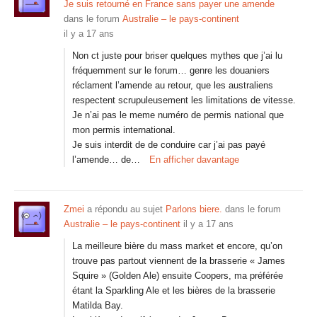
Je suis retourné en France sans payer une amende
dans le forum
Australie – le pays-continent
il y a 17 ans
Non ct juste pour briser quelques mythes que j’ai lu
fréquemment sur le forum… genre les douaniers
réclament l’amende au retour, que les australiens
respectent scrupuleusement les limitations de vitesse.
Je n’ai pas le meme numéro de permis national que
mon permis international.
Je suis interdit de de conduire car j’ai pas payé
l’amende… de…
En afficher davantage
Zmei
a répondu au sujet
Parlons biere.
dans le forum
Australie – le pays-continent
il y a 17 ans
La meilleure bière du mass market et encore, qu’on
trouve pas partout viennent de la brasserie « James
Squire » (Golden Ale) ensuite Coopers, ma préférée
étant la Sparkling Ale et les bières de la brasserie
Matilda Bay.