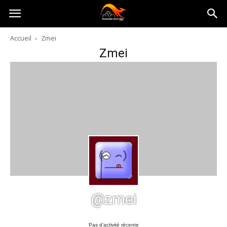
Australia-
Accueil
Zmei
Zmei
australie.com
@zmei
Pas d’activité récente