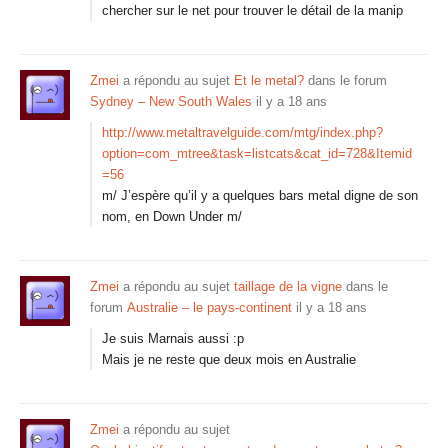
chercher sur le net pour trouver le détail de la manip
Zmei
a répondu au sujet
Et le metal?
dans le forum
Sydney – New South Wales
il y a 18 ans
http://www.metaltravelguide.com/mtg/index.php?
option=com_mtree&task=listcats&cat_id=728&Itemid
=56
m/ J’espère qu’il y a quelques bars metal digne de son
nom, en Down Under m/
Zmei
a répondu au sujet
taillage de la vigne
dans le
forum
Australie – le pays-continent
il y a 18 ans
Je suis Marnais aussi :p
Mais je ne reste que deux mois en Australie
Zmei
a répondu au sujet