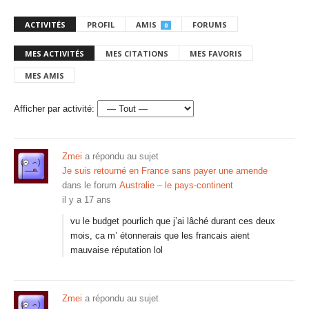
ACTIVITÉS
PROFIL
AMIS
FORUMS
0
MES ACTIVITÉS
MES CITATIONS
MES FAVORIS
MES AMIS
Afficher par activité:
Zmei
a répondu au sujet
Je suis retourné en France sans payer une amende
dans le forum
Australie – le pays-continent
il y a 17 ans
vu le budget pourlich que j’ai lâché durant ces deux
mois, ca m’ étonnerais que les francais aient
mauvaise réputation lol
Zmei
a répondu au sujet