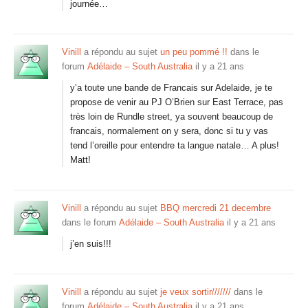
journée…
Vinill
a répondu au sujet
un peu pommé !!
dans le
forum
Adélaide – South Australia
il y a 21 ans
y’a toute une bande de Francais sur Adelaide, je te
propose de venir au PJ O’Brien sur East Terrace, pas
très loin de Rundle street, ya souvent beaucoup de
francais, normalement on y sera, donc si tu y vas
tend l’oreille pour entendre ta langue natale… A plus!
Matt!
Vinill
a répondu au sujet
BBQ mercredi 21 decembre
dans le forum
Adélaide – South Australia
il y a 21 ans
j’en suis!!!
Vinill
a répondu au sujet
je veux sortir///////
dans le
forum
Adélaide – South Australia
il y a 21 ans