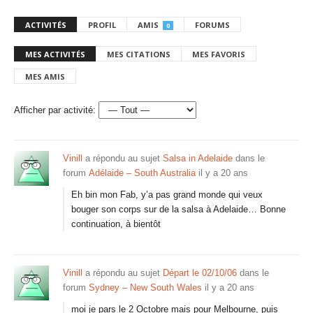
ACTIVITÉS
PROFIL
AMIS
FORUMS
0
MES ACTIVITÉS
MES CITATIONS
MES FAVORIS
MES AMIS
Afficher par activité:
Vinill
a répondu au sujet
Salsa in Adelaide
dans le
forum
Adélaide – South Australia
il y a 20 ans
Eh bin mon Fab, y’a pas grand monde qui veux
bouger son corps sur de la salsa à Adelaide… Bonne
continuation, à bientôt
Vinill
a répondu au sujet
Départ le 02/10/06
dans le
forum
Sydney – New South Wales
il y a 20 ans
moi je pars le 2 Octobre mais pour Melbourne, puis