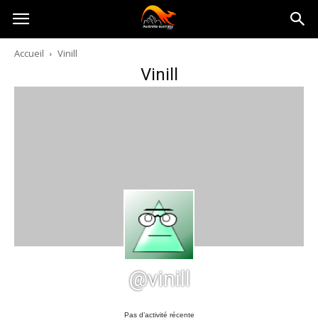
Australia-
Accueil
Vinill
Vinill
australie.com
@vinill
Pas d’activité récente