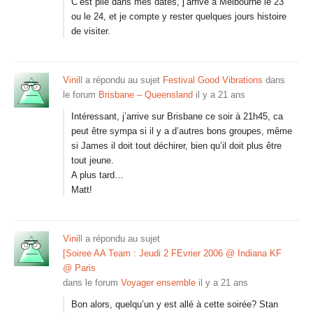
C’est pile dans mes dates, j’arrive a Melbourne le 23
ou le 24, et je compte y rester quelques jours histoire
de visiter.
Vinill
a répondu au sujet
Festival Good Vibrations
dans
le forum
Brisbane – Queensland
il y a 21 ans
Intéressant, j’arrive sur Brisbane ce soir à 21h45, ca
peut être sympa si il y a d’autres bons groupes, même
si James il doit tout déchirer, bien qu’il doit plus être
tout jeune.
A plus tard…
Matt!
Vinill
a répondu au sujet
[Soiree AA Team : Jeudi 2 FEvrier 2006 @ Indiana KF
@ Paris
dans le forum
Voyager ensemble
il y a 21 ans
Bon alors, quelqu’un y est allé à cette soirée? Stan