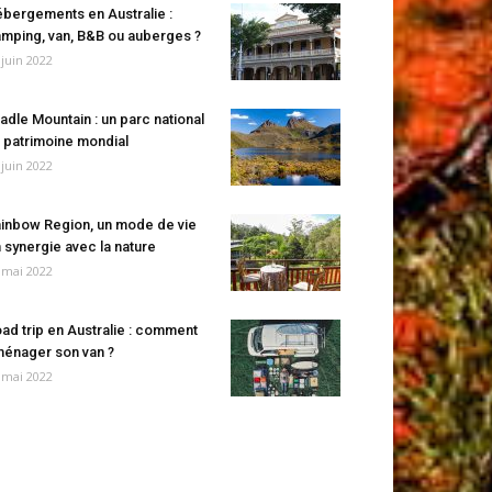
bergements en Australie :
mping, van, B&B ou auberges ?
 juin 2022
adle Mountain : un parc national
 patrimoine mondial
 juin 2022
inbow Region, un mode de vie
 synergie avec la nature
 mai 2022
ad trip en Australie : comment
énager son van ?
 mai 2022