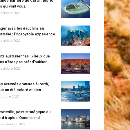
ande Barrière de Corail : les 10
es qui vont vous...
 octobre 2022
ger avec les dauphins en
stralie : l’incroyable expérience
 octobre 2022
its australiennes : 7 lieux que
us n’êtes pas prêt d’oublier...
 octobre 2022
s activités gratuites à Perth,
ur un été coloré et bien...
octobre 2022
wnsville, point stratégique du
rd tropical Queensland
 septembre 2022