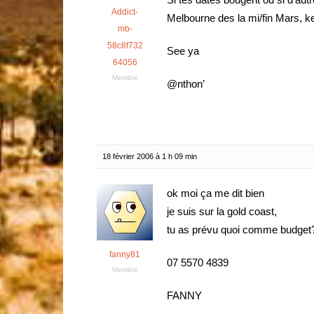
Addict-
Melbourne des la mi/fin Mars, k
mb-
58c8f732
See ya
64056
Membre
@nthon’
18 février 2006 à 1 h 09 min
ok moi ça me dit bien
je suis sur la gold coast,
tu as prévu quoi comme budget
fanny81
07 5570 4839
Membre
FANNY