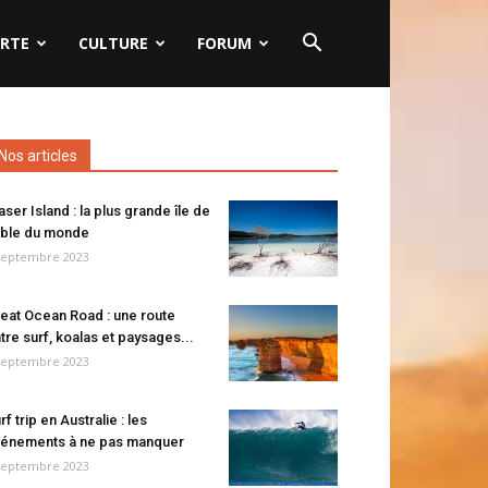
RTE
CULTURE
FORUM
Nos articles
aser Island : la plus grande île de
ble du monde
septembre 2023
eat Ocean Road : une route
tre surf, koalas et paysages...
septembre 2023
rf trip en Australie : les
énements à ne pas manquer
septembre 2023