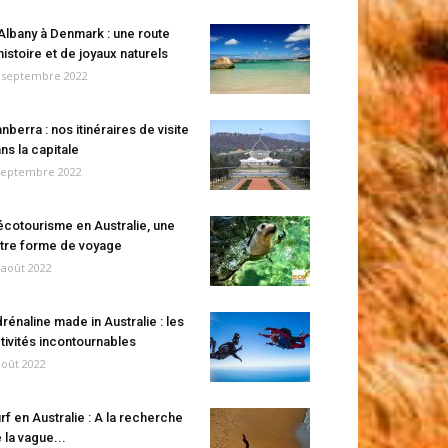
Albany à Denmark : une route
histoire et de joyaux naturels
 septembre 2022
nberra : nos itinéraires de visite
ns la capitale
septembre 2022
écotourisme en Australie, une
tre forme de voyage
 août 2022
rénaline made in Australie : les
tivités incontournables
août 2022
rf en Australie : A la recherche
 la vague...