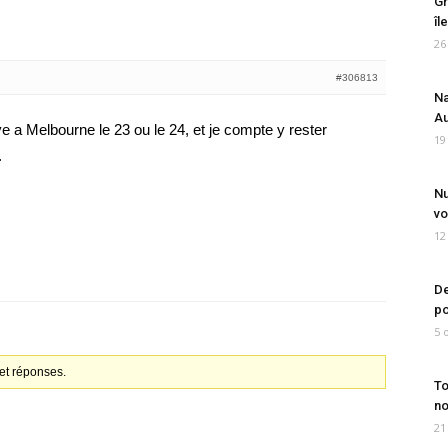
Gr
îl
26
#306813
Na
Au
ve a Melbourne le 23 ou le 24, et je compte y rester
19
.
Nu
vo
12
De
po
5 
et réponses.
To
no
21