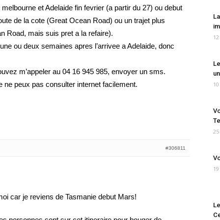
melbourne et Adelaide fin fevrier (a partir du 27) ou debut
La
route de la cote (Great Ocean Road) ou un trajet plus
im
ean Road, mais suis pret a la refaire).
12
n une ou deux semaines apres l’arrivee a Adelaide, donc
Le
pouvez m’appeler au 04 16 945 985, envoyer un sms.
un
e ne peux pas consulter internet facilement.
10
Vo
Te
25
#306811
Vo
19
 moi car je reviens de Tasmanie debut Mars!
Le
Ce
res personnes sont sur cet itineraire pour bouger de