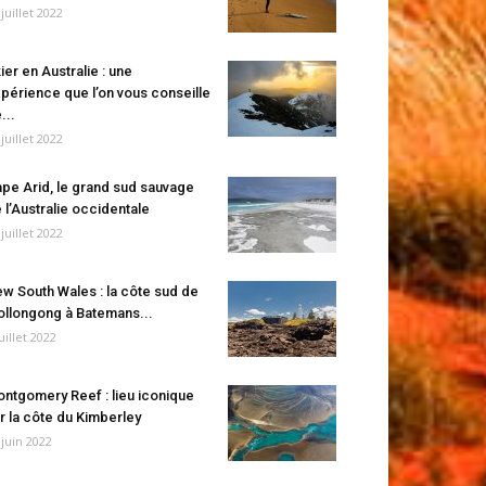
 juillet 2022
ier en Australie : une
périence que l’on vous conseille
...
 juillet 2022
pe Arid, le grand sud sauvage
 l’Australie occidentale
 juillet 2022
w South Wales : la côte sud de
llongong à Batemans...
juillet 2022
ntgomery Reef : lieu iconique
r la côte du Kimberley
 juin 2022