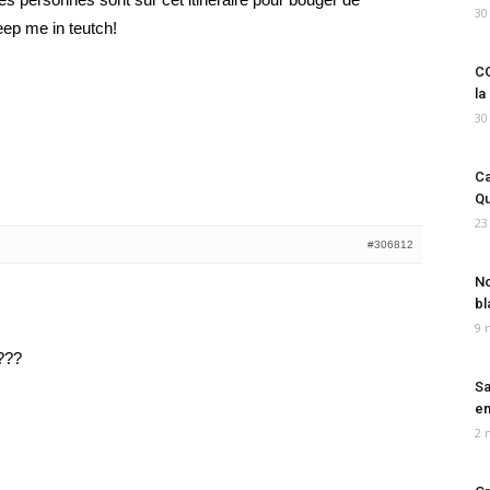
30
eep me in teutch!
CO
la
30
Ca
Qu
23
#306812
No
bl
9 
???
Sa
em
2 