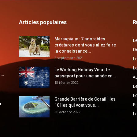
Articles populaires
R
Marsupiaux : 7 adorables
Le
créatures dont vous allez faire
Dé
la connaissance...
2 septembre 2021
Le
Le
Le Working Holiday Visa : le
...
passeport pour une année en...
Au
18 février 2022
Le
E
Grande Barrière de Corail : les
r
Pr
10 îles qui vont vous...
26 octobre 2022
Le