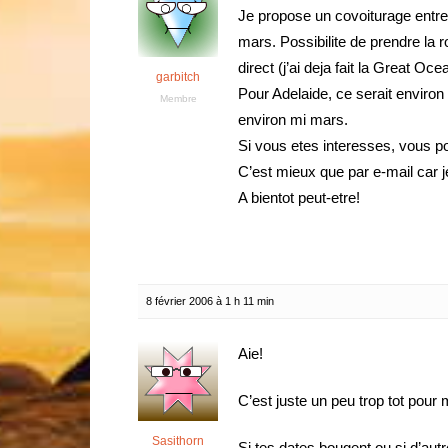
Je propose un covoiturage entre 
mars. Possibilite de prendre la 
direct (j’ai deja fait la Great Oc
garbitch
Pour Adelaide, ce serait enviro
Membre
environ mi mars.
Si vous etes interesses, vous 
C’est mieux que par e-mail car j
A bientot peut-etre!
8 février 2006 à 1 h 11 min
Aie!
C’est juste un peu trop tot pour
Sasithorn
Si tes dates bougent ou si d’aut