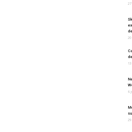
27
Sk
ex
de
20
Ca
de
13
Ne
Wo
6 
Mo
su
29