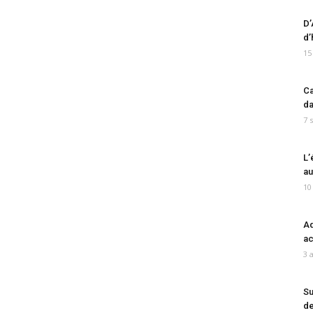
D’
d’
15
Ca
da
7 
L’
au
10
Ad
ac
3 
Su
de