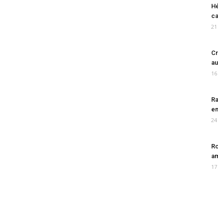
Hé
ca
21
Cr
au
16
Ra
en
24
Ro
am
17