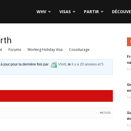
WHV
VISAS
PARTIR
DÉCOUVE
rth
nt
›
Forums
›
Working Holiday Visa
›
Covoiturage
›
Fr
sa
 à jour pour la dernière fois par
Vinill
, le
il y a 20 années et 5
5 
Gr
en
5 
Su
#67433
év
5 