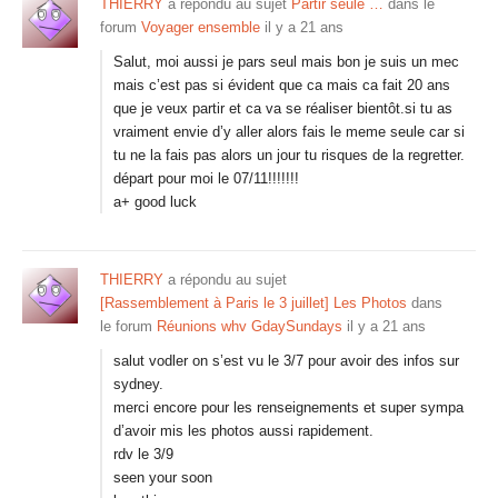
THIERRY
a répondu au sujet
Partir seule …
dans le
forum
Voyager ensemble
il y a 21 ans
Salut, moi aussi je pars seul mais bon je suis un mec
mais c’est pas si évident que ca mais ca fait 20 ans
que je veux partir et ca va se réaliser bientôt.si tu as
vraiment envie d’y aller alors fais le meme seule car si
tu ne la fais pas alors un jour tu risques de la regretter.
départ pour moi le 07/11!!!!!!!
a+ good luck
THIERRY
a répondu au sujet
[Rassemblement à Paris le 3 juillet] Les Photos
dans
le forum
Réunions whv GdaySundays
il y a 21 ans
salut vodler on s’est vu le 3/7 pour avoir des infos sur
sydney.
merci encore pour les renseignements et super sympa
d’avoir mis les photos aussi rapidement.
rdv le 3/9
seen your soon