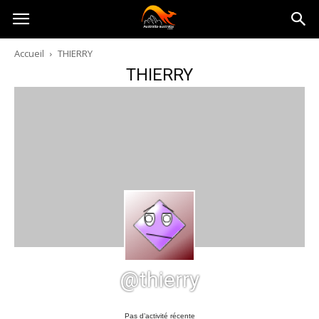
Australia-
Accueil
THIERRY
THIERRY
australie.com
@thierry
Pas d’activité récente