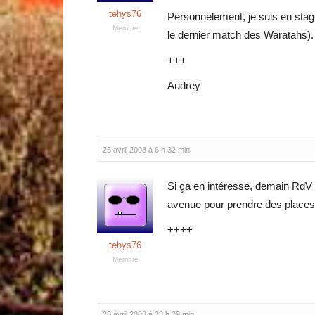
tehys76
Personnelement, je suis en stag
Membre
le dernier match des Waratahs).
+++
Audrey
25 avril 2008 à 6 h 32 min
Si ça en intéresse, demain RdV
avenue pour prendre des place
++++
tehys76
Membre
20 avril 2008 à 23 h 29 min