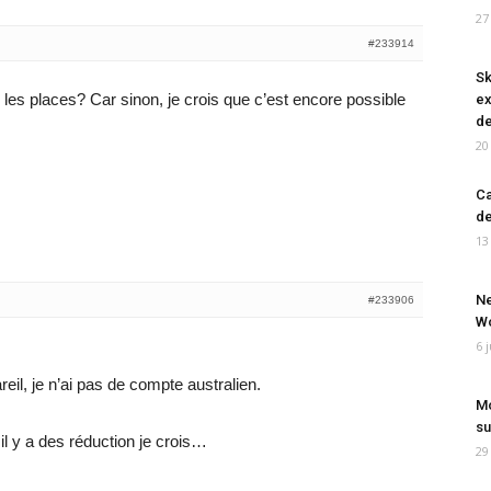
27
#233914
Sk
 les places? Car sinon, je crois que c’est encore possible
ex
de
20
Ca
de
13
Ne
#233906
Wo
6 
eil, je n’ai pas de compte australien.
Mo
su
 il y a des réduction je crois…
29