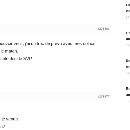
Hé
ca
21
#233881
Cr
au
uvoir venir, j’ai un truc de prévu avec mes colocs’.
16
 le match.
a été décidé SVP.
Ra
en
24
Ro
am
#233877
17
 je venais.
on?