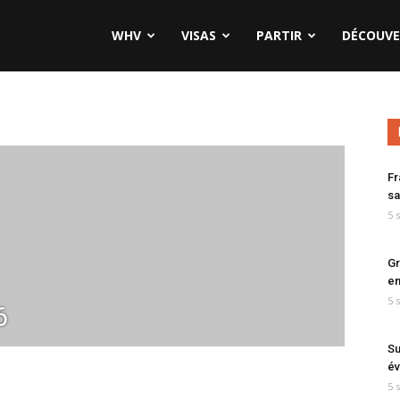
WHV
VISAS
PARTIR
DÉCOUVE
Fr
sa
5 
Gr
en
5 
6
Su
év
5 