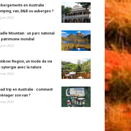
bergements en Australie :
mping, van, B&B ou auberges ?
 juin 2022
adle Mountain : un parc national
 patrimoine mondial
 juin 2022
inbow Region, un mode de vie
 synergie avec la nature
 mai 2022
ad trip en Australie : comment
énager son van ?
 mai 2022