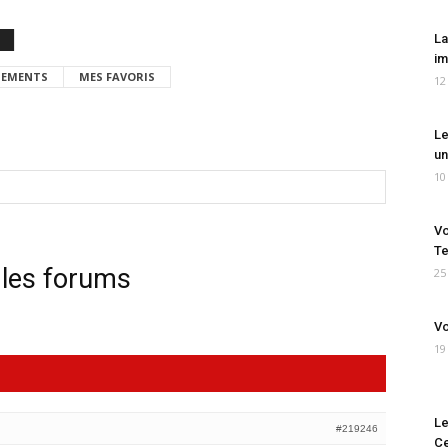
La
im
EMENTS
MES FAVORIS
12
Le
un
10
Vo
Te
 les forums
25
Vo
19
Le
#219246
Ce