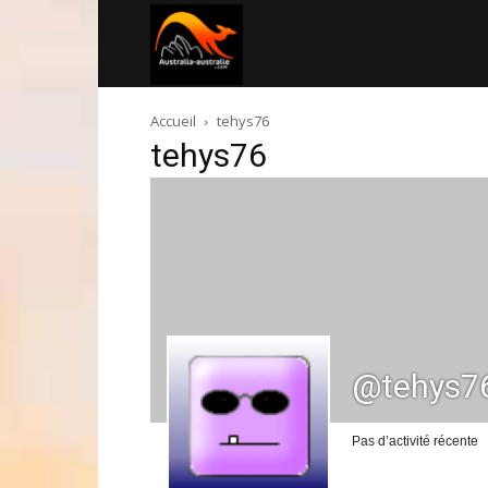
Australia-
Accueil
tehys76
australie.com
tehys76
@tehys7
Pas d’activité récente