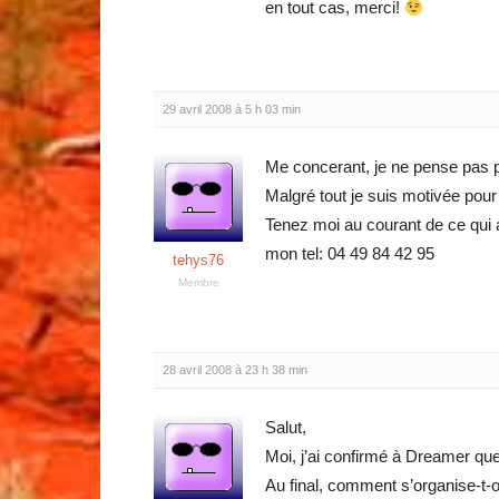
en tout cas, merci!
29 avril 2008 à 5 h 03 min
Me concerant, je ne pense pas po
Malgré tout je suis motivée pour
Tenez moi au courant de ce qui 
mon tel: 04 49 84 42 95
tehys76
Membre
28 avril 2008 à 23 h 38 min
Salut,
Moi, j’ai confirmé à Dreamer que
Au final, comment s’organise-t-