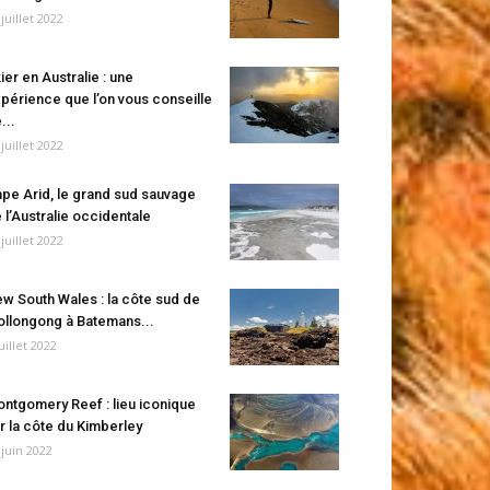
 juillet 2022
ier en Australie : une
périence que l’on vous conseille
...
 juillet 2022
pe Arid, le grand sud sauvage
 l’Australie occidentale
 juillet 2022
w South Wales : la côte sud de
llongong à Batemans...
juillet 2022
ntgomery Reef : lieu iconique
r la côte du Kimberley
 juin 2022