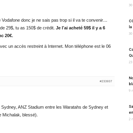
30
 Vodafone donc je ne sais pas trop si il va te convenir…
CO
la
e 29$, tu as 150$ de crédit.
Je l’ai acheté 59$ il y a 6
30
nc 20€.
ec un accès restreint à Internet. Mon téléphone est le 06
Ca
Qu
23
No
#233937
bl
9 
Sa
 à Sydney, ANZ Stadium entre les Waratahs de Sydney et
em
 Michalak, blessé).
2 