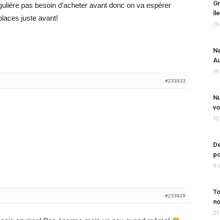
Gr
gulière pas besoin d’acheter avant donc on va espérer
îl
 places juste avant!
26
Na
Au
19
#233933
Nu
vo
12
De
po
5 
To
#233929
no
21