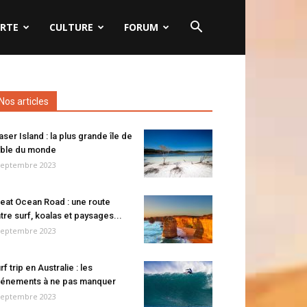
RTE
CULTURE
FORUM
Nos articles
aser Island : la plus grande île de
ble du monde
septembre 2023
eat Ocean Road : une route
tre surf, koalas et paysages...
septembre 2023
rf trip en Australie : les
énements à ne pas manquer
septembre 2023