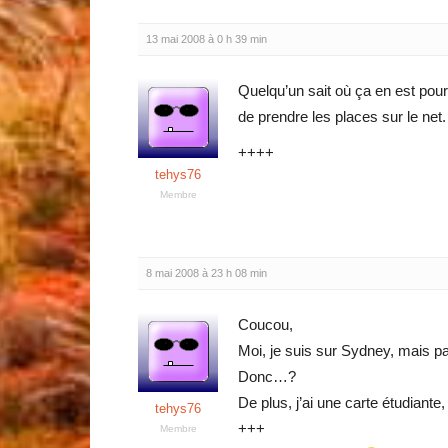
13 mai 2008 à 0 h 39 min
Quelqu’un sait où ça en est pour
de prendre les places sur le net.
++++
tehys76
Membre
8 mai 2008 à 23 h 08 min
Coucou,
Moi, je suis sur Sydney, mais par
Donc…?
De plus, j’ai une carte étudiante,
tehys76
+++
Membre