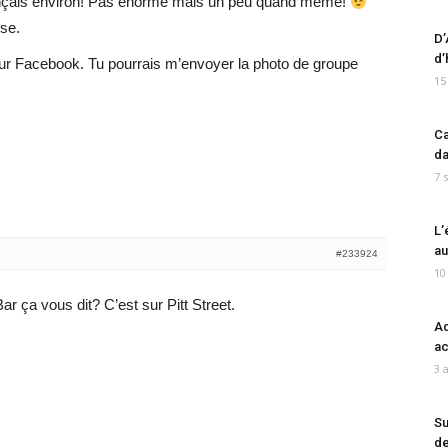
rançais environ! Pas énorme mais un peu quand même!
se.
D’
d’
e sur Facebook. Tu pourrais m’envoyer la photo de groupe
15
Ca
da
7 
L’
au
#233924
10
ar ça vous dit? C’est sur Pitt Street.
Ad
ac
3 
Su
de