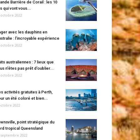
ande Barrière de Corail : les 10
es qui vont vous...
 octobre 2022
ger avec les dauphins en
stralie : l’incroyable expérience
 octobre 2022
its australiennes : 7 lieux que
us n’êtes pas prêt d’oublier...
 octobre 2022
s activités gratuites à Perth,
ur un été coloré et bien...
octobre 2022
wnsville, point stratégique du
rd tropical Queensland
 septembre 2022