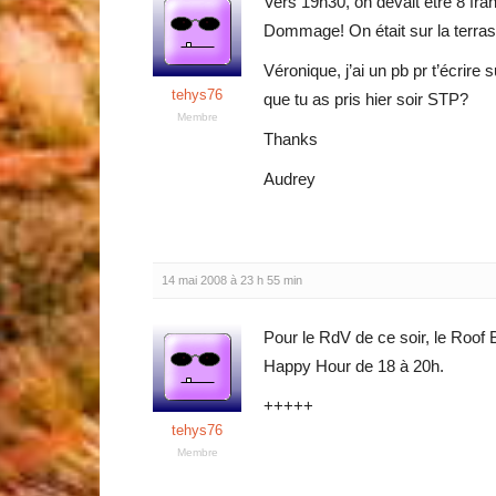
Vers 19h30, on devait être 8 f
Dommage! On était sur la terras
Véronique, j’ai un pb pr t’écrir
tehys76
que tu as pris hier soir STP?
Membre
Thanks
Audrey
14 mai 2008 à 23 h 55 min
Pour le RdV de ce soir, le Roof B
Happy Hour de 18 à 20h.
+++++
tehys76
Membre