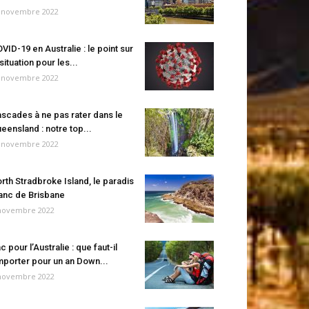
 novembre 2022
VID-19 en Australie : le point sur
 situation pour les...
 novembre 2022
scades à ne pas rater dans le
eensland : notre top...
 novembre 2022
rth Stradbroke Island, le paradis
anc de Brisbane
novembre 2022
c pour l’Australie : que faut-il
porter pour un an Down...
novembre 2022