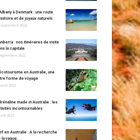
Albany à Denmark : une route
histoire et de joyaux naturels
 septembre 2022
nberra : nos itinéraires de visite
ns la capitale
septembre 2022
écotourisme en Australie, une
tre forme de voyage
 août 2022
rénaline made in Australie : les
tivités incontournables
août 2022
rf en Australie : A la recherche
 la vague...