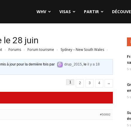
WHV
VISAS
PARTIR
DÉCOUVE
 le 28 juin
nt
›
Forums
›
Forum tourisme
›
Sydney – New South Wales
›
Fr
sa
 mis à jour pour la dernière fois par
drup_2015
, le
il y a 18
5 
1
2
3
4
→
Gr
en
5 
Su
#50892
év
5 