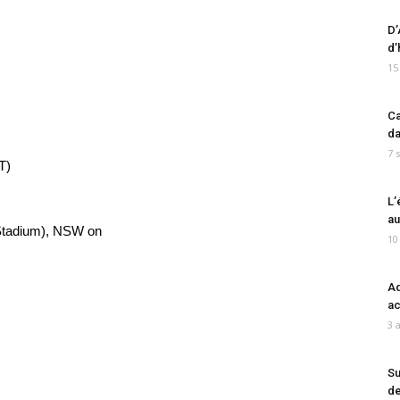
D’
d’
15
Ca
da
7 
T)
L’
au
 Stadium), NSW on
10
Ad
ac
3 
Su
de