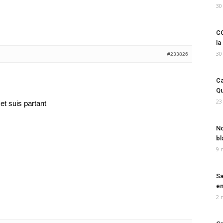
30
CO
la
30
#233826
Ca
Qu
23
 et suis partant
No
bl
9 
Sa
em
2 