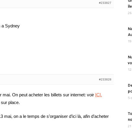
Gr
#233827
îl
26
ch a Sydney
Na
Au
19
Nu
vo
12
#233828
De
po
 mai. On peut acheter les billets sur internet: voir
ICI.
5 
 sur place.
To
3 mai, on a le temps de s’organiser d’ici là, afin d’acheter
no
21