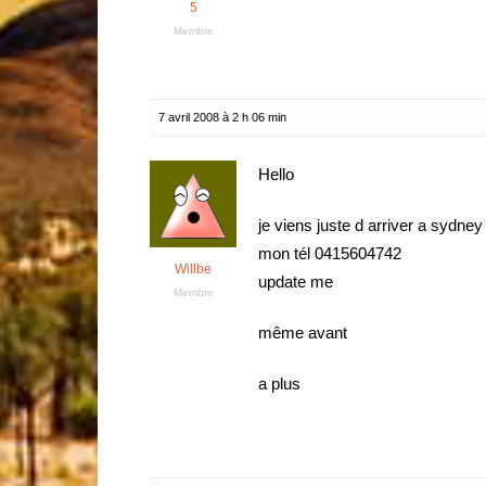
5
Membre
7 avril 2008 à 2 h 06 min
Hello
je viens juste d arriver a sydney
mon tél 0415604742
Willbe
update me
Membre
même avant
a plus