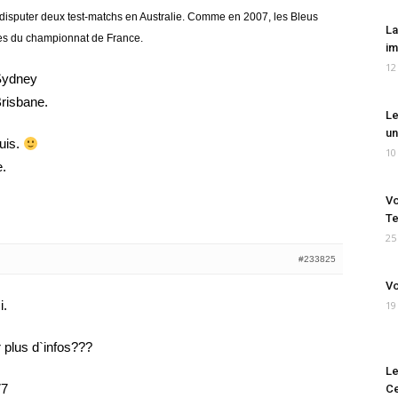
 disputer deux test-matchs en Australie. Comme en 2007, les Bleus
La
stes du championnat de France.
im
12
 Sydney
Brisbane.
Le
un
suis.
10
e.
Vo
Te
25
#233825
Vo
i.
19
 plus d`infos???
Le
77
Ce