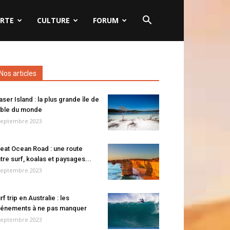
RTE
CULTURE
FORUM
Nos articles
aser Island : la plus grande île de
ble du monde
septembre 2023
eat Ocean Road : une route
tre surf, koalas et paysages...
septembre 2023
rf trip en Australie : les
énements à ne pas manquer
septembre 2023