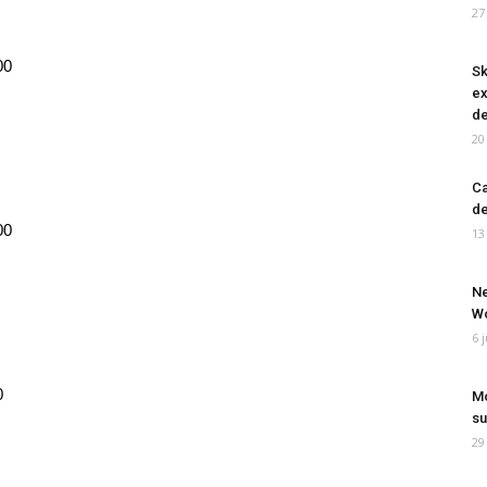
27
00
Sk
ex
de
20
Ca
de
00
13
Ne
Wo
6 
0
Mo
su
29