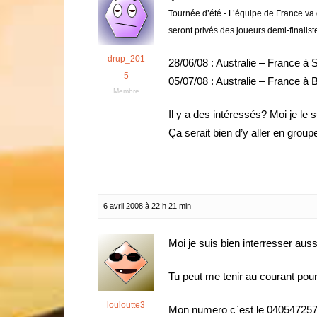
Tournée d’été.- L’équipe de France va
seront privés des joueurs demi-finali
drup_201
28/06/08 : Australie – France à
5
05/07/08 : Australie – France à 
Membre
Il y a des intéressés? Moi je le 
Ça serait bien d’y aller en group
6 avril 2008 à 22 h 21 min
Moi je suis bien interresser auss
Tu peut me tenir au courant pour
louloutte3
Mon numero c`est le 04054725