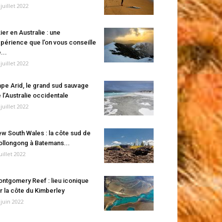
 juillet 2022
ier en Australie : une
périence que l’on vous conseille
...
 juillet 2022
pe Arid, le grand sud sauvage
 l’Australie occidentale
 juillet 2022
w South Wales : la côte sud de
llongong à Batemans...
juillet 2022
ntgomery Reef : lieu iconique
r la côte du Kimberley
 juin 2022