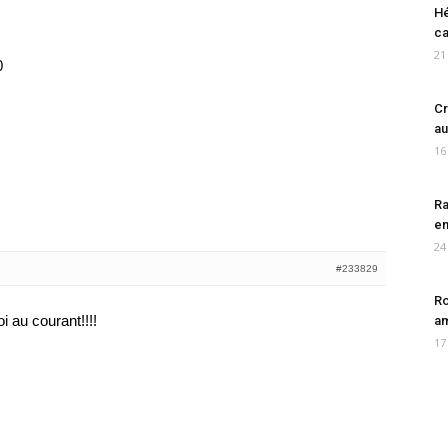
Hé
ca
21
0
Cr
au
16
Ra
en
24
#233829
Ro
i au courant!!!!
am
17