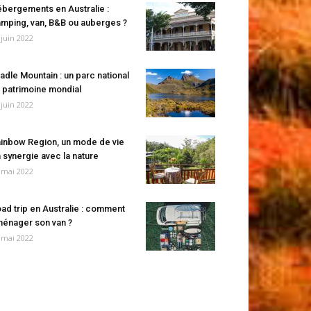
bergements en Australie :
mping, van, B&B ou auberges ?
 juin 2022
adle Mountain : un parc national
 patrimoine mondial
 juin 2022
inbow Region, un mode de vie
 synergie avec la nature
 mai 2022
ad trip en Australie : comment
énager son van ?
 mai 2022