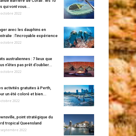
ande Barrière de Corail : les 10
es qui vont vous...
 octobre 2022
ger avec les dauphins en
stralie : l’incroyable expérience
 octobre 2022
its australiennes : 7 lieux que
us n’êtes pas prêt d’oublier...
 octobre 2022
s activités gratuites à Perth,
ur un été coloré et bien...
octobre 2022
wnsville, point stratégique du
rd tropical Queensland
 septembre 2022