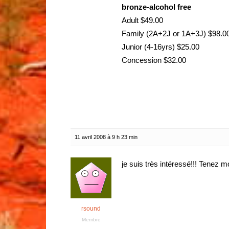
bronze-alcohol free
Adult $49.00
Family (2A+2J or 1A+3J) $98.0
Junior (4-16yrs) $25.00
Concession $32.00
11 avril 2008 à 9 h 23 min
je suis très intéressé!!! Tenez mo
rsound
Membre