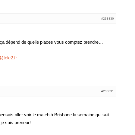
#233830
in ça dépend de quelle places vous comptez prendre…
@tele2.fr
#233831
 pensais aller voir le match à Brisbane la semaine qui suit,
je suis preneur!