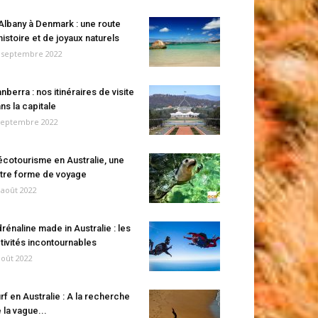
Albany à Denmark : une route
histoire et de joyaux naturels
 septembre 2022
nberra : nos itinéraires de visite
ns la capitale
septembre 2022
écotourisme en Australie, une
tre forme de voyage
 août 2022
rénaline made in Australie : les
tivités incontournables
août 2022
rf en Australie : A la recherche
 la vague...