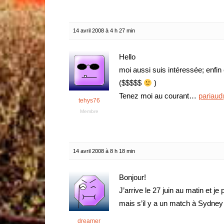
14 avril 2008 à 4 h 27 min
Hello
moi aussi suis intéressée; enf
($$$$$
)
Tenez moi au courant…
pariaud
tehys76
Membre
14 avril 2008 à 8 h 18 min
Bonjour!
J’arrive le 27 juin au matin et je
mais s’il y a un match à Sydney 
dreamer