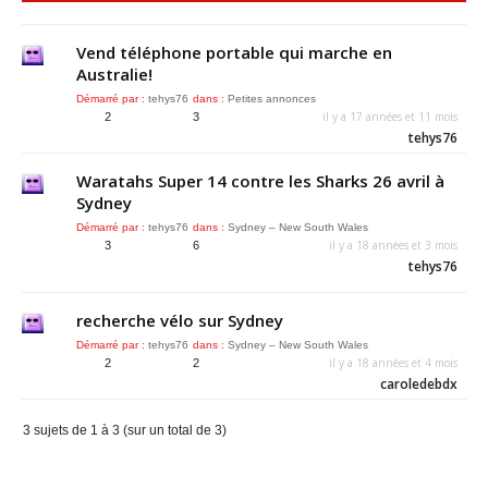
Vend téléphone portable qui marche en
Australie!
Démarré par :
tehys76
dans :
Petites annonces
il y a 17 années et 11 mois
2
3
tehys76
Waratahs Super 14 contre les Sharks 26 avril à
Sydney
Démarré par :
tehys76
dans :
Sydney – New South Wales
il y a 18 années et 3 mois
3
6
tehys76
recherche vélo sur Sydney
Démarré par :
tehys76
dans :
Sydney – New South Wales
il y a 18 années et 4 mois
2
2
caroledebdx
3 sujets de 1 à 3 (sur un total de 3)