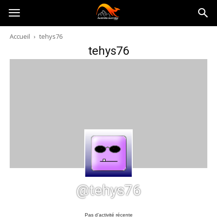
Australia-
Accueil
tehys76
tehys76
australie.com
@tehys76
Pas d’activité récente