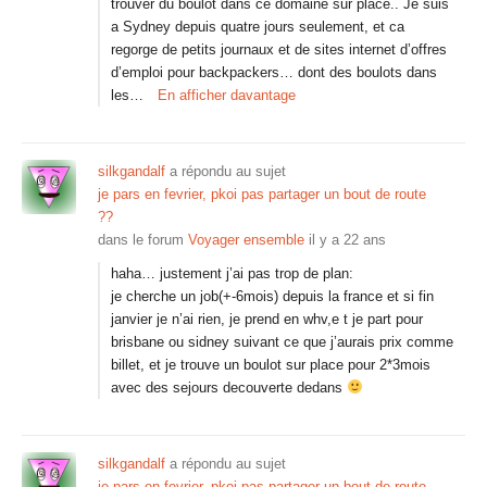
trouver du boulot dans ce domaine sur place.. Je suis
a Sydney depuis quatre jours seulement, et ca
regorge de petits journaux et de sites internet d’offres
d’emploi pour backpackers… dont des boulots dans
les…
En afficher davantage
silkgandalf
a répondu au sujet
je pars en fevrier, pkoi pas partager un bout de route
??
dans le forum
Voyager ensemble
il y a 22 ans
haha… justement j’ai pas trop de plan:
je cherche un job(+-6mois) depuis la france et si fin
janvier je n’ai rien, je prend en whv,e t je part pour
brisbane ou sidney suivant ce que j’aurais prix comme
billet, et je trouve un boulot sur place pour 2*3mois
avec des sejours decouverte dedans
silkgandalf
a répondu au sujet
je pars en fevrier, pkoi pas partager un bout de route