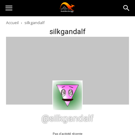
Australia-
Accueil
silkgandalf
silkgandalf
australie.com
@silkgandalf
Pas d’activité récente