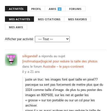
ACTIVITÉS
PROFIL
AMIS
FORUMS
0
MES ACTIVITÉS
MES CITATIONS
MES FAVORIS
MES AMIS
Afficher par activité:
silkgandalf
a répondu au sujet
[inofrmatique]logiciel pour reduire la taille des photos
dans le forum
Australie – le pays-continent
il y a 21 ans
juste un truc: tes images font quel taille en pixel??
parceque sa sert pas forcement de mettre plus que du
1024 comme taille d’image. de plus tu peu poster des
images en 800*600, sur les net et garder les
« grosse » sur ton portable ou sur un cd pour les
archiver.
sinon il y as aussi acdsee qui peu reduire la taille de