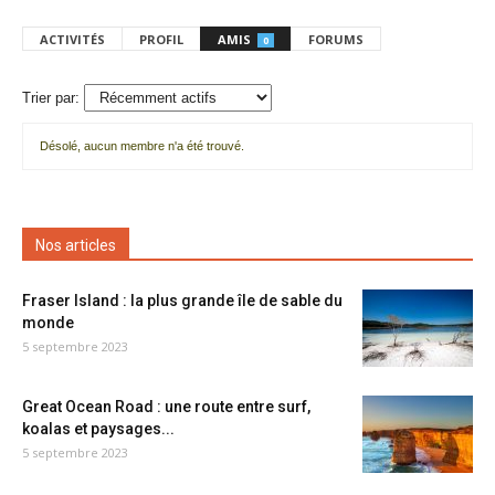
ACTIVITÉS
PROFIL
AMIS
FORUMS
0
Trier par:
Désolé, aucun membre n'a été trouvé.
Mes
amis
Nos articles
Fraser Island : la plus grande île de sable du
monde
5 septembre 2023
Great Ocean Road : une route entre surf,
koalas et paysages...
5 septembre 2023