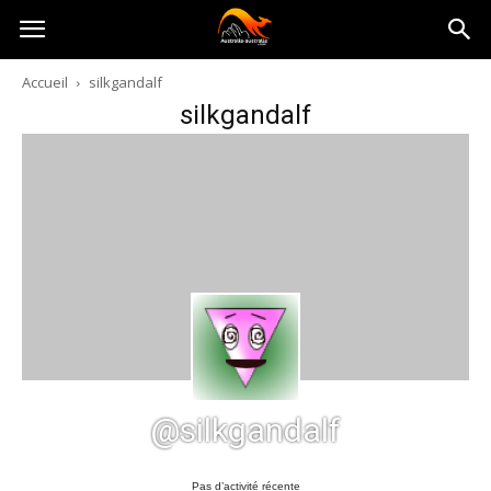
Australia-
Accueil
silkgandalf
silkgandalf
australie.com
@silkgandalf
Pas d’activité récente