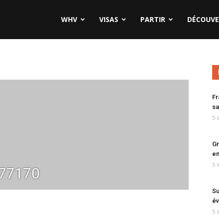
WHV
VISAS
PARTIR
DÉCOUVE
Fr
sa
5 
Gr
en
5 
77170
Su
év
5 