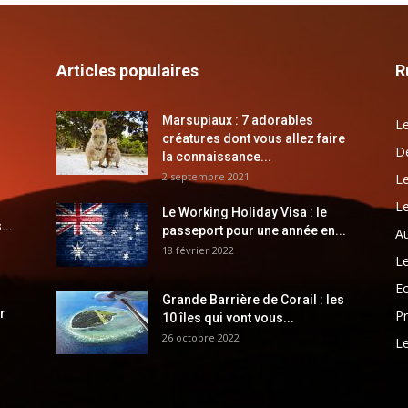
Articles populaires
R
Marsupiaux : 7 adorables
Le
créatures dont vous allez faire
Dé
la connaissance...
2 septembre 2021
Le
Le
Le Working Holiday Visa : le
...
passeport pour une année en...
Au
18 février 2022
Le
E
Grande Barrière de Corail : les
r
Pr
10 îles qui vont vous...
26 octobre 2022
Le