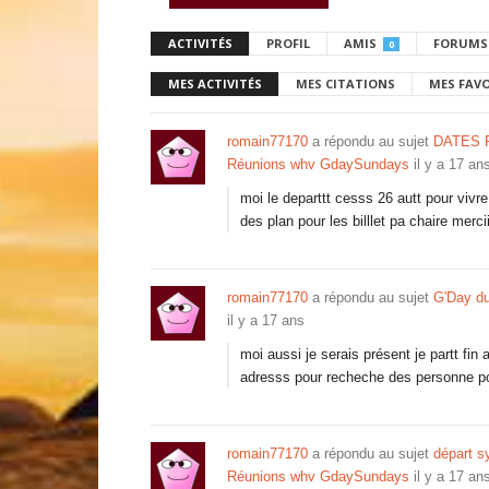
ACTIVITÉS
PROFIL
AMIS
FORUMS
0
MES ACTIVITÉS
MES CITATIONS
MES FAV
romain77170
a répondu au sujet
DATES 
Réunions whv GdaySundays
il y a 17 an
moi le departtt cesss 26 autt pour vivre
des plan pour les billlet pa chaire mercii
romain77170
a répondu au sujet
G'Day du
il y a 17 ans
moi aussi je serais présent je partt fi
adresss pour recheche des personne po
romain77170
a répondu au sujet
départ 
Réunions whv GdaySundays
il y a 17 an