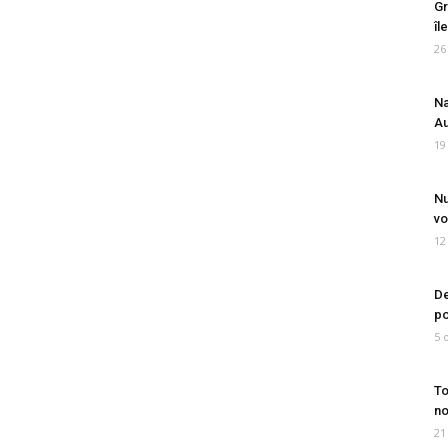
Gr
îl
26
Na
Au
19
Nu
vo
12
De
po
5 
To
no
21