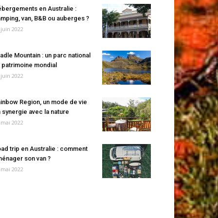
bergements en Australie :
mping, van, B&B ou auberges ?
 juin 2022
adle Mountain : un parc national
 patrimoine mondial
 juin 2022
inbow Region, un mode de vie
 synergie avec la nature
 mai 2022
ad trip en Australie : comment
énager son van ?
 mai 2022