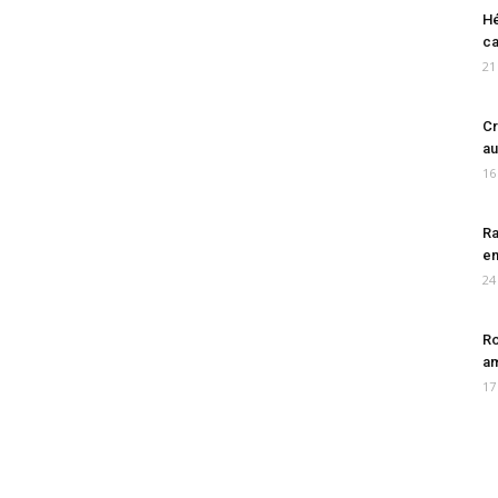
Hé
ca
21
Cr
au
16
Ra
en
24
Ro
am
17