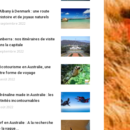
Albany à Denmark : une route
histoire et de joyaux naturels
 septembre 2022
nberra : nos itinéraires de visite
ns la capitale
septembre 2022
écotourisme en Australie, une
tre forme de voyage
 août 2022
rénaline made in Australie : les
tivités incontournables
août 2022
rf en Australie : A la recherche
 la vague...