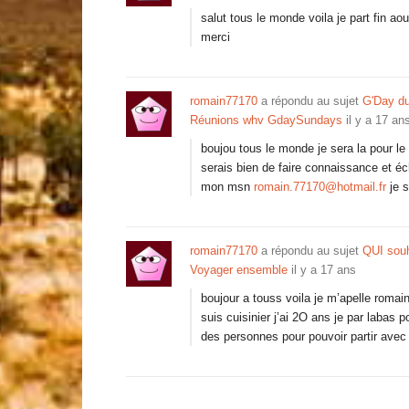
salut tous le monde voila je part fin aou
merci
romain77170
a répondu au sujet
G'Day du
Réunions whv GdaySundays
il y a 17 an
boujou tous le monde je sera la pour le
serais bien de faire connaissance et éc
mon msn
romain.77170@hotmail.fr
je s
romain77170
a répondu au sujet
QUI sou
Voyager ensemble
il y a 17 ans
boujour a touss voila je m’apelle romain
suis cuisinier j’ai 2O ans je par labas 
des personnes pour pouvoir partir ave