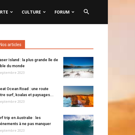
RTE
CULTURE
FORUM
Nos articles
aser Island : la plus grande île de
ble du monde
septembre 2023
eat Ocean Road : une route
tre surf, koalas et paysages...
septembre 2023
rf trip en Australie : les
énements à ne pas manquer
septembre 2023