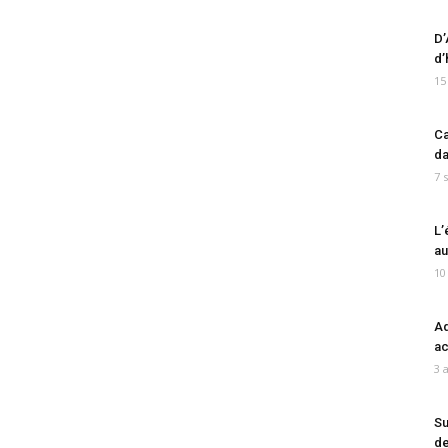
D’
d’
15
Ca
da
7 
L’
au
10
Ad
ac
3 
Su
de