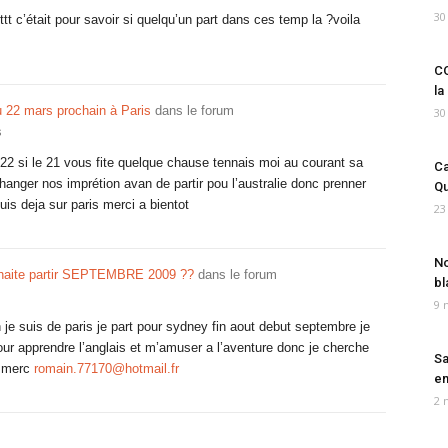
30
ttt c’était pour savoir si quelqu’un part dans ces temp la ?voila
CO
la
 22 mars prochain à Paris
dans le forum
30
s
 22 si le 21 vous fite quelque chause tennais moi au courant sa
Ca
hanger nos imprétion avan de partir pou l’australie donc prenner
Qu
uis deja sur paris merci a bientot
23
No
haite partir SEPTEMBRE 2009 ??
dans le forum
bl
9 
 je suis de paris je part pour sydney fin aout debut septembre je
pour apprendre l’anglais et m’amuser a l’aventure donc je cherche
Sa
c merc
romain.77170@hotmail.fr
em
2 