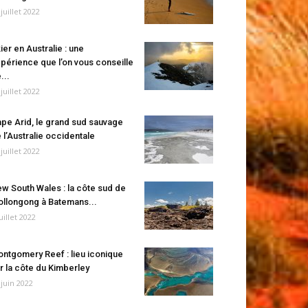
 juillet 2022
ier en Australie : une
périence que l’on vous conseille
...
 juillet 2022
pe Arid, le grand sud sauvage
 l’Australie occidentale
 juillet 2022
w South Wales : la côte sud de
llongong à Batemans...
juillet 2022
ntgomery Reef : lieu iconique
r la côte du Kimberley
 juin 2022