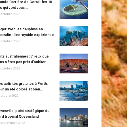
ande Barrière de Corail : les 10
es qui vont vous...
 octobre 2022
ger avec les dauphins en
stralie : l’incroyable expérience
 octobre 2022
its australiennes : 7 lieux que
us n’êtes pas prêt d’oublier...
 octobre 2022
s activités gratuites à Perth,
ur un été coloré et bien...
octobre 2022
wnsville, point stratégique du
rd tropical Queensland
 septembre 2022