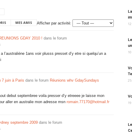
La
im
ORIS
MES AMIS
Afficher par activité:
12
REUNIONS GDAY 2010 !
dans le forum
Le
s
un
10
 a l’australiéne 1ans voir plusss presset d’y etre si quelqu’un a
i
Vo
Te
 7 juin à Paris
dans le forum
Réunions whv GdaySundays
25
n aout debut septembree voila presser d’y etreeee je laisse mon
Vo
ur aller en australie mon adresse msn
romain.77170@hotmail.fr
19
sydney septembre 2009
dans le forum
Le
s
Ce