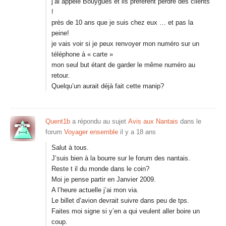
j’ai appelé Bouygues et ils préfèrent perdre des clients
!
près de 10 ans que je suis chez eux … et pas la
peine!
je vais voir si je peux renvoyer mon numéro sur un
téléphone à « carte »
mon seul but étant de garder le même numéro au
retour.
Quelqu’un aurait déjà fait cette manip?
Quent1b
a répondu au sujet
Avis aux Nantais
dans le
forum
Voyager ensemble
il y a 18 ans
Salut à tous.
J’suis bien à la bourre sur le forum des nantais.
Reste t il du monde dans le coin?
Moi je pense partir en Janvier 2009.
A l’heure actuelle j’ai mon via.
Le billet d’avion devrait suivre dans peu de tps.
Faites moi signe si y’en a qui veulent aller boire un
coup.