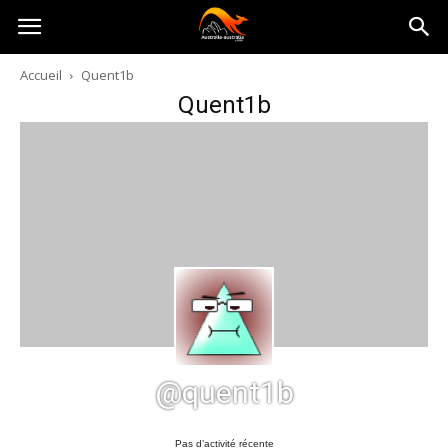
Australia-
Accueil
Quent1b
Quent1b
australie.com
@quent1b
Pas d’activité récente