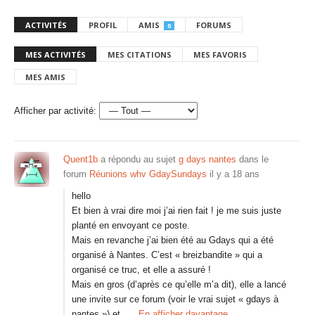
ACTIVITÉS
PROFIL
AMIS
FORUMS
0
MES ACTIVITÉS
MES CITATIONS
MES FAVORIS
MES AMIS
Afficher par activité:
Quent1b
a répondu au sujet
g days nantes
dans le
forum
Réunions whv GdaySundays
il y a 18 ans
hello
Et bien à vrai dire moi j’ai rien fait ! je me suis juste
planté en envoyant ce poste.
Mais en revanche j’ai bien été au Gdays qui a été
organisé à Nantes. C’est « breizbandite » qui a
organisé ce truc, et elle a assuré !
Mais en gros (d’après ce qu’elle m’a dit), elle a lancé
une invite sur ce forum (voir le vrai sujet « gdays à
nantes ») et…
En afficher davantage