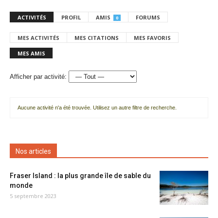
ACTIVITÉS
PROFIL
AMIS
FORUMS
0
MES ACTIVITÉS
MES CITATIONS
MES FAVORIS
MES AMIS
Afficher par activité:
Aucune activité n'a été trouvée. Utilisez un autre filtre de recherche.
Nos articles
Fraser Island : la plus grande île de sable du
monde
5 septembre 2023