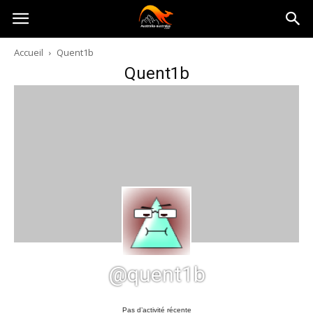
Australia-
Accueil
Quent1b
Quent1b
australie.com
@quent1b
Pas d’activité récente