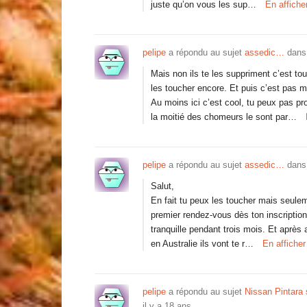
juste qu’on vous les sup…
En affiche
pelipe
a répondu au sujet
assedic…
dans
Mais non ils te les suppriment c’est tou
les toucher encore. Et puis c’est pas ma
Au moins ici c’est cool, tu peux pas p
la moitié des chomeurs le sont par…
pelipe
a répondu au sujet
assedic…
dans
Salut,
En fait tu peux les toucher mais seule
premier rendez-vous dès ton inscription m
tranquille pendant trois mois. Et après 
en Australie ils vont te r…
En affiche
pelipe
a répondu au sujet
Nissan Pintara
il y a 18 ans