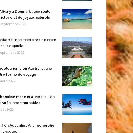
Albany à Denmark : une route
histoire et de joyaux naturels
 septembre 2022
nberra : nos itinéraires de visite
ns la capitale
septembre 2022
écotourisme en Australie, une
tre forme de voyage
 août 2022
rénaline made in Australie : les
tivités incontournables
août 2022
rf en Australie : A la recherche
 la vague...