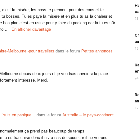
Hé
 c’est la misère, les boss te prennent pour des cons et te
ca
i tu bosses. Tu es payé la misère et en plus tu as la chaleur et
21
 bon plan c’est en usine pour y faire du packing car là tu es sûr
s ho…
En afficher davantage
Cr
au
16
mbre-Melbourne -pour travellers
dans le forum
Petites annonces
Ra
en
 Melbourne depuis deux jours et je voudrais savoir si la place
24
s fortement intéressé. Merci.
Ro
am
17
 j'suis en panique…
dans le forum
Australie – le pays-continent
 normalement ça prend pas beaucoup de temps.
e tu es française donc il n’y a pas de souci car il ne verrons