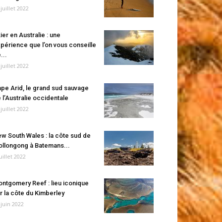
 juillet 2022
ier en Australie : une
périence que l’on vous conseille
...
 juillet 2022
pe Arid, le grand sud sauvage
 l’Australie occidentale
 juillet 2022
w South Wales : la côte sud de
llongong à Batemans...
juillet 2022
ntgomery Reef : lieu iconique
r la côte du Kimberley
 juin 2022