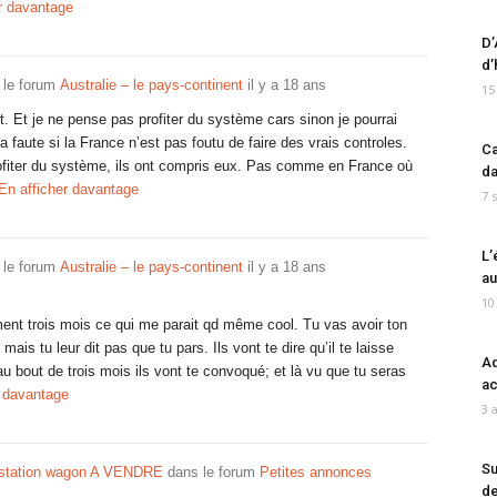
r davantage
D’
d’
 le forum
Australie – le pays-continent
il y a 18 ans
15
t. Et je ne pense pas profiter du système cars sinon je pourrai
 faute si la France n’est pas foutu de faire des vrais controles.
Ca
rofiter du système, ils ont compris eux. Pas comme en France où
da
En afficher davantage
7 
L’
 le forum
Australie – le pays-continent
il y a 18 ans
au
10
ment trois mois ce qui me parait qd même cool. Tu vas avoir ton
ais tu leur dit pas que tu pars. Ils vont te dire qu’il te laisse
Ad
au bout de trois mois ils vont te convoqué; et là vu que tu seras
ac
r davantage
3 
Su
 station wagon A VENDRE
dans le forum
Petites annonces
de