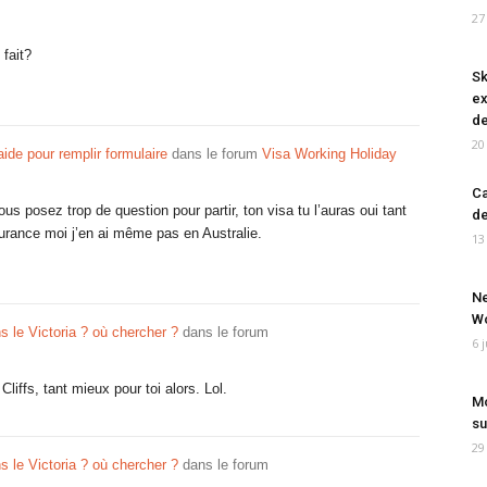
27
fait?
Sk
ex
de
20
de pour remplir formulaire
dans le forum
Visa Working Holiday
Ca
s posez trop de question pour partir, ton visa tu l’auras oui tant
de
assurance moi j’en ai même pas en Australie.
13
Ne
Wo
s le Victoria ? où chercher ?
dans le forum
6 
Cliffs, tant mieux pour toi alors. Lol.
Mo
su
29
s le Victoria ? où chercher ?
dans le forum