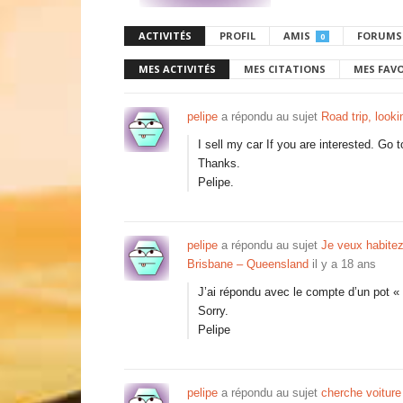
ACTIVITÉS
PROFIL
AMIS
FORUMS
0
MES ACTIVITÉS
MES CITATIONS
MES FAV
pelipe
a répondu au sujet
Road trip, looki
I sell my car If you are interested. Go t
Thanks.
Pelipe.
pelipe
a répondu au sujet
Je veux habitez
Brisbane – Queensland
il y a 18 ans
J’ai répondu avec le compte d’un pot «
Sorry.
Pelipe
pelipe
a répondu au sujet
cherche voiture