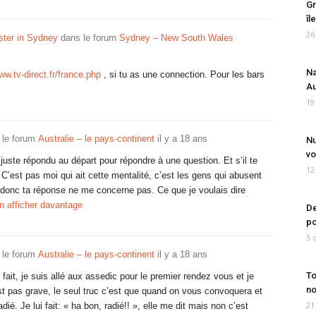
Gr
îl
26
ter in Sydney
dans le forum
Sydney – New South Wales
Na
ww.tv-direct.fr/france.php
, si tu as une connection. Pour les bars
Au
19
 le forum
Australie – le pays-continent
il y a 18 ans
Nu
vo
uste répondu au départ pour répondre à une question. Et s’il te
12
s. C’est pas moi qui ait cette mentalité, c’est les gens qui abusent
donc ta réponse ne me concerne pas. Ce que je voulais dire
n afficher davantage
De
po
5 
 le forum
Australie – le pays-continent
il y a 18 ans
To
fait, je suis allé aux assedic pour le premier rendez vous et je
no
c’est pas grave, le seul truc c’est que quand on vous convoquera et
21
é. Je lui fait: « ha bon, radié!! », elle me dit mais non c’est