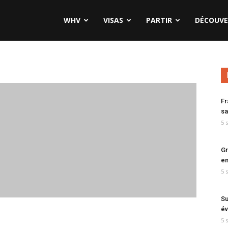
WHV
VISAS
PARTIR
DÉCOUVE
Fr
sa
5 
Gr
en
5 
Su
év
5 