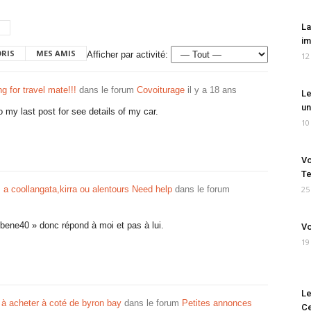
La
im
ORIS
MES AMIS
Afficher par activité:
12
ng for travel mate!!!
dans le forum
Covoiturage
il y a 18 ans
Le
un
o my last post for see details of my car.
10
Vo
Te
 a coollangata,kirra ou alentours Need help
dans le forum
25
 bene40 » donc répond à moi et pas à lui.
Vo
19
Le
 à acheter à coté de byron bay
dans le forum
Petites annonces
Ce