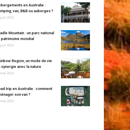
bergements en Australie :
mping, van, B&B ou auberges ?
 juin 2022
adle Mountain : un parc national
 patrimoine mondial
 juin 2022
inbow Region, un mode de vie
 synergie avec la nature
 mai 2022
ad trip en Australie : comment
énager son van ?
 mai 2022