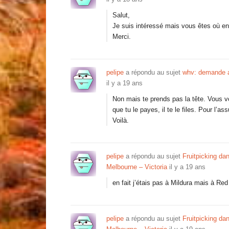
Salut,
Je suis intéressé mais vous êtes où en 
Merci.
pelipe
a répondu au sujet
whv: demande ai
il y a 19 ans
Non mais te prends pas la tête. Vous vou
que tu le payes, il te le files. Pour l’
Voilà.
pelipe
a répondu au sujet
Fruitpicking dan
Melbourne – Victoria
il y a 19 ans
en fait j’étais pas à Mildura mais à Red 
pelipe
a répondu au sujet
Fruitpicking dan