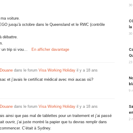
30
 ma voiture.
CO
GO jusqu’à octobre dans le Queensland et le RWC (contrôle
la
30
à débattre.
n.
 un trip si vou…
En afficher davantage
Ca
Qu
23
 Douane
dans le forum
Visa Working Holiday
il y a 18 ans
No
 sac et j’avais le certificat médical avec moi aucas où?
bl
9 
 Douane
dans le forum
Visa Working Holiday
il y a 18 ans
Sa
em
is ainsi que pas mal de tablettes pour un traitement et j’ai passé
2 
t ouvrir, j’ai juste montré la papier que tu devras remplir dans
it commencer. C’était à Sydney.