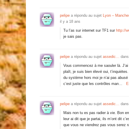
pelipe
a répondu au sujet
Lyon – Manches
il y a 18 ans
Tu l’as sur internet sur TF1 sur
http://w
je sais pas.
pelipe
a répondu au sujet
assedic…
dans
Vous commencez à me saouler là. J’ai j
plaît, je suis bien élevé oui, t’inquiète
du système hors moi je n’ai pas abusé 
c’est juste que les contrôles man…
E
pelipe
a répondu au sujet
assedic…
dans
Mais non tu es pas radier à vie. Bon en 
leur ai dit que je partai, ils m’ont dit 
que vous ne viendrez pas vous serez radi