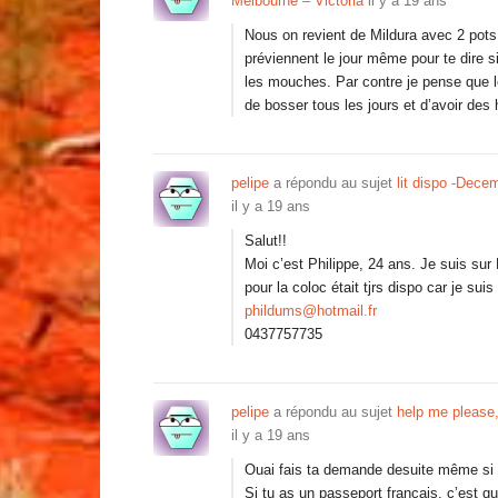
Melbourne – Victoria
il y a 19 ans
Nous on revient de Mildura avec 2 pots,
préviennent le jour même pour te dire s
les mouches. Par contre je pense que le
de bosser tous les jours et d’avoir de
pelipe
a répondu au sujet
lit dispo -Dece
il y a 19 ans
Salut!!
Moi c’est Philippe, 24 ans. Je suis sur
pour la coloc était tjrs dispo car je sui
phildums@hotmail.fr
0437757735
pelipe
a répondu au sujet
help me please,
il y a 19 ans
Ouai fais ta demande desuite même si
Si tu as un passeport français, c’est qu