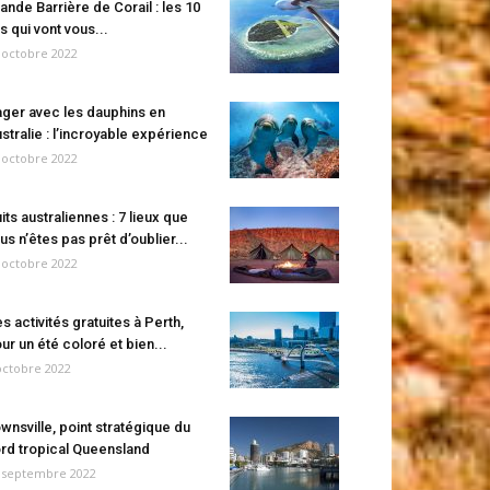
ande Barrière de Corail : les 10
es qui vont vous...
 octobre 2022
ger avec les dauphins en
stralie : l’incroyable expérience
 octobre 2022
its australiennes : 7 lieux que
us n’êtes pas prêt d’oublier...
 octobre 2022
s activités gratuites à Perth,
ur un été coloré et bien...
octobre 2022
wnsville, point stratégique du
rd tropical Queensland
 septembre 2022