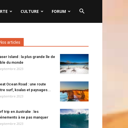
RTE
CULTURE
FORUM
Nos articles
aser Island : la plus grande île de
ble du monde
septembre 2023
eat Ocean Road : une route
tre surf, koalas et paysages...
septembre 2023
rf trip en Australie : les
énements à ne pas manquer
septembre 2023