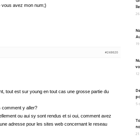
Gr
sse vous avez mon num;)
îl
26
Na
Au
19
#248620
Nu
vo
12
De
nt, tout est sur young en tout cas une grosse partie du
po
5 
ts comment y aller?
uellement ou aui sy sont rendus et si oui, comment avez
To
une adresse pour les sites web concernant le reseau
no
…
21