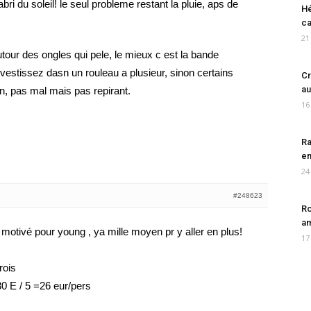
 abri du soleil! le seul probleme restant la pluie, aps de
Hé
ca
21
utour des ongles qui pele, le mieux c est la bande
vestissez dasn un rouleau a plusieur, sinon certains
Cr
au
en, pas mal mais pas repirant.
16
Ra
en
24
#248623
Ro
am
 motivé pour young , ya mille moyen pr y aller en plus!
17
rois
130 E / 5 =26 eur/pers