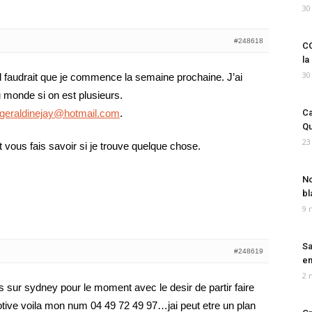
30
#248618
CO
la
30
il faudrait que je commence la semaine prochaine. J’ai
monde si on est plusieurs.
geraldinejay@hotmail.com
.
Ca
Qu
23
vous fais savoir si je trouve quelque chose.
No
bl
9 
Sa
#248619
em
2 
is sur sydney pour le moment avec le desir de partir faire
motive voila mon num 04 49 72 49 97…jai peut etre un plan