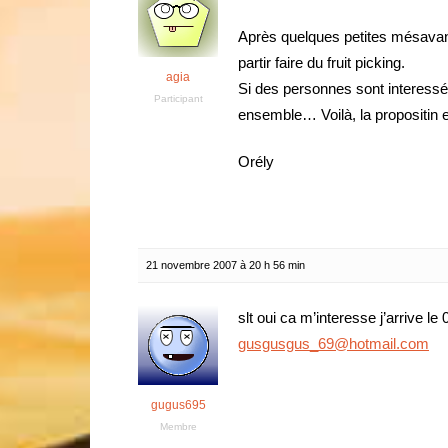
Après quelques petites mésavant
partir faire du fruit picking.
agia
Si des personnes sont interessée
Participant
ensemble… Voilà, la propositin es
Orély
21 novembre 2007 à 20 h 56 min
slt oui ca m’interesse j’arrive le
gusgusgus_69@hotmail.com
gugus695
Membre