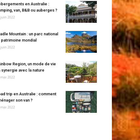
bergements en Australie :
mping, van, B&B ou auberges ?
 juin 2022
adle Mountain : un parc national
 patrimoine mondial
 juin 2022
inbow Region, un mode de vie
 synergie avec la nature
 mai 2022
ad trip en Australie : comment
énager son van ?
 mai 2022