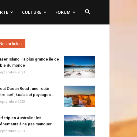
RTE
CULTURE
FORUM
Nos articles
aser Island : la plus grande île de
ble du monde
septembre 2023
eat Ocean Road : une route
tre surf, koalas et paysages...
septembre 2023
rf trip en Australie : les
énements à ne pas manquer
septembre 2023