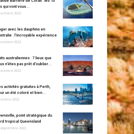
ande Barrière de Corail : les 10
es qui vont vous...
 octobre 2022
ger avec les dauphins en
stralie : l’incroyable expérience
 octobre 2022
its australiennes : 7 lieux que
us n’êtes pas prêt d’oublier...
 octobre 2022
s activités gratuites à Perth,
ur un été coloré et bien...
octobre 2022
wnsville, point stratégique du
rd tropical Queensland
 septembre 2022