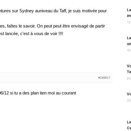
La
ures sur Sydney auniveau du Taff, je suis motivée pour
im
12
s, faîtes le savoir. On peut peut être envisagé de partir
t lancée, c’est à vous de voir !!!!
Le
un
10
Vo
Te
#248617
25
 06/12 si tu a des plan tien moi au courant
Vo
19
Le
Ce