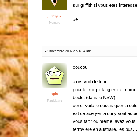
sur griffith si vous etes intere
jimmyoz
a+
Membre
23 novembre 2007 à 5 h 34 min
coucou
alors voila le topo
pour le fruit picking en ce mome
agia
boulot (dans le NSW)
Participant
donc, voila le soucis quon a ce
est ce aue yen a qui y sont act
vous fait? ou meme, avez vous 
ferroviere en australie, les bus