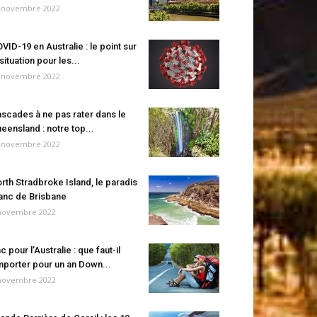
 novembre 2022
VID-19 en Australie : le point sur
 situation pour les...
 novembre 2022
scades à ne pas rater dans le
eensland : notre top...
 novembre 2022
rth Stradbroke Island, le paradis
anc de Brisbane
novembre 2022
c pour l’Australie : que faut-il
porter pour un an Down...
novembre 2022