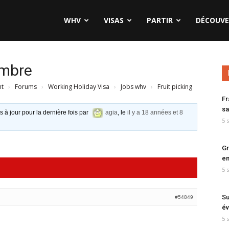
WHV
VISAS
PARTIR
DÉCOUVE
embre
nt
›
Forums
›
Working Holiday Visa
›
Jobs whv
›
Fruit picking
Fr
sa
s à jour pour la dernière fois par
agia
, le
il y a 18 années et 8
5 
Gr
en
5 
Su
#54849
év
5 