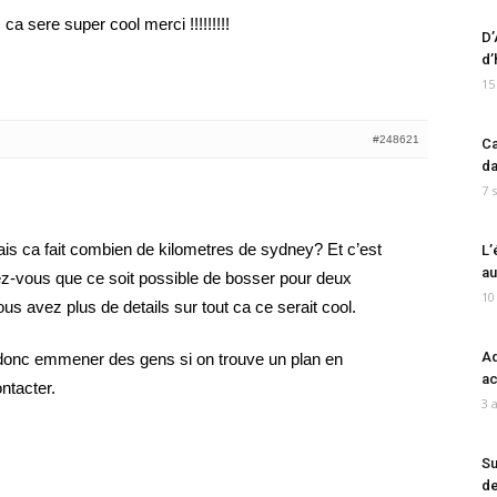
a sere super cool merci !!!!!!!!!
D’
d’
15
#248621
Ca
da
7 
ais ca fait combien de kilometres de sydney? Et c’est
L’
au
ez-vous que ce soit possible de bosser pour deux
10
s avez plus de details sur tout ca ce serait cool.
Ad
ux donc emmener des gens si on trouve un plan en
ac
ntacter.
3 
Su
de