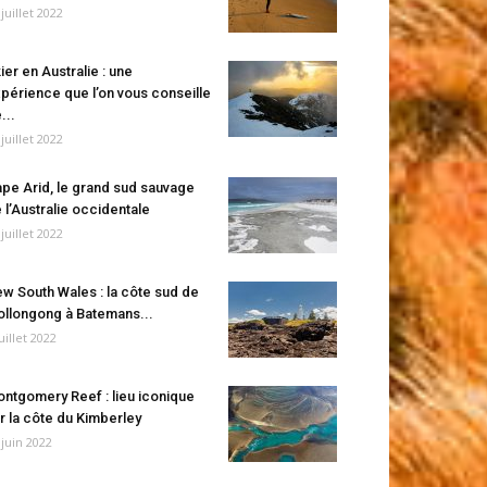
 juillet 2022
ier en Australie : une
périence que l’on vous conseille
...
 juillet 2022
pe Arid, le grand sud sauvage
 l’Australie occidentale
 juillet 2022
w South Wales : la côte sud de
llongong à Batemans...
juillet 2022
ntgomery Reef : lieu iconique
r la côte du Kimberley
 juin 2022