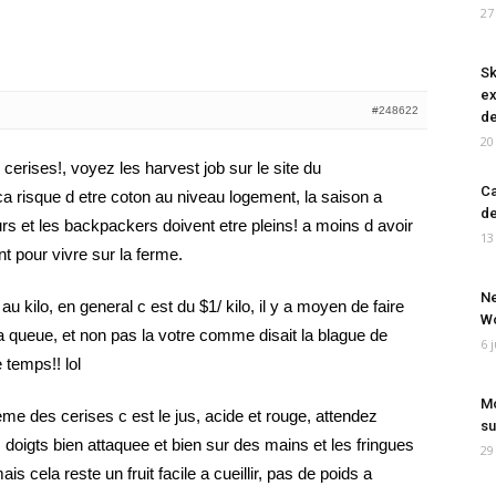
27
Sk
ex
#248622
de
20
erises!, voyez les harvest job sur le site du
Ca
a risque d etre coton au niveau logement, la saison a
de
rs et les backpackers doivent etre pleins! a moins d avoir
13
t pour vivre sur la ferme.
Ne
au kilo, en general c est du $1/ kilo, il y a moyen de faire
Wo
c la queue, et non pas la votre comme disait la blague de
6 
 temps!! lol
Mo
eme des cerises c est le jus, acide et rouge, attendez
su
 doigts bien attaquee et bien sur des mains et les fringues
29
s cela reste un fruit facile a cueillir, pas de poids a