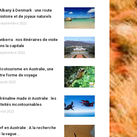
Albany à Denmark : une route
histoire et de joyaux naturels
 septembre 2022
nberra : nos itinéraires de visite
ns la capitale
septembre 2022
écotourisme en Australie, une
tre forme de voyage
 août 2022
rénaline made in Australie : les
tivités incontournables
août 2022
rf en Australie : A la recherche
 la vague...