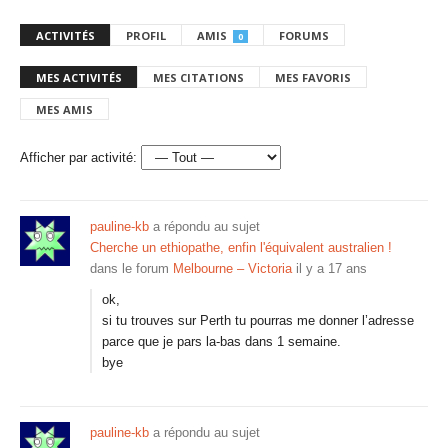
ACTIVITÉS
PROFIL
AMIS
FORUMS
0
MES ACTIVITÉS
MES CITATIONS
MES FAVORIS
MES AMIS
Afficher par activité:
pauline-kb
a répondu au sujet
Cherche un ethiopathe, enfin l'équivalent australien !
dans le forum
Melbourne – Victoria
il y a 17 ans
ok,
si tu trouves sur Perth tu pourras me donner l’adresse
parce que je pars la-bas dans 1 semaine.
bye
pauline-kb
a répondu au sujet