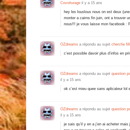
Covoiturage
il y a 15 ans
hey les louslous nous on est deux (une f
monter a cairns fin juin, ont a trouver 
nous!!! je vous laisse mon facebook : 
OZdreams
a répondu au sujet
cherche fil
c’est possible davoir plus d’infos en pr
OZdreams
a répondu au sujet
question po
il y a 15 ans
ok c’est mieu quee sans aplicateur lol 
OZdreams
a répondu au sujet
question po
il y a 15 ans
je sais qu’il y en a j’en ai acheter ma