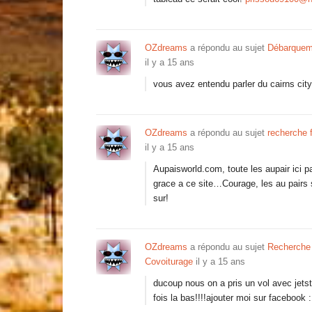
OZdreams
a répondu au sujet
Débarqueme
il y a 15 ans
vous avez entendu parler du cairns cit
OZdreams
a répondu au sujet
recherche f
il y a 15 ans
Aupaisworld.com, toute les aupair ici pas
grace a ce site…Courage, les au pairs s
sur!
OZdreams
a répondu au sujet
Recherche L
Covoiturage
il y a 15 ans
ducoup nous on a pris un vol avec jetsta
fois la bas!!!!ajouter moi sur facebook 