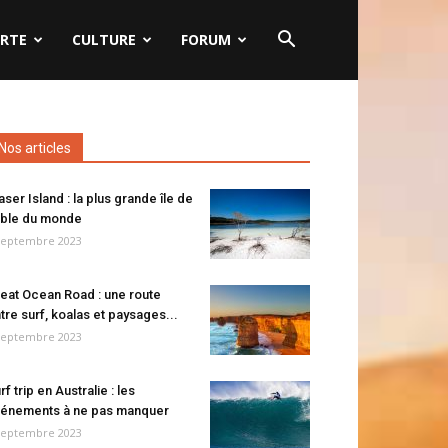
RTE
CULTURE
FORUM
Nos articles
aser Island : la plus grande île de
ble du monde
septembre 2023
eat Ocean Road : une route
tre surf, koalas et paysages...
septembre 2023
rf trip en Australie : les
énements à ne pas manquer
septembre 2023