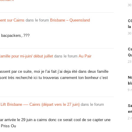
30
nt sur Cairns
dans le forum
Brisbane – Queensland
CO
la
30
y bacpackers,.???
Ca
Qu
amille pour mi-juin/ début juillet
dans le forum
Au Pair
23
sent par ce suite, moi je l’ai fait j’ai deja été dans deux famille
No
ont très recherché ici tu trouveras carrement ton bonheur c’est
bl
9 
ift Brisbane —- Cainrs (départ vers le 27 juin)
dans le forum
Sa
em
2 
r arrivée le 29 juin a cairns donc ce serait cool de se capter une
: Priss Ou