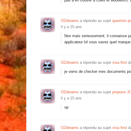
pas a en trouver a coles et woolworth, 
OZdreams
a répondu au sujet
question po
il y a 15 ans
Non mais serieusement, il connaisse p
applicateur lol vous savez quel marque
OZdreams
a répondu au sujet
visa first
da
je viens de checker mes documents pour 
OZdreams
a répondu au sujet
propose J
il y a 15 ans
up
OZdreams
a répondu au sujet
visa first
da