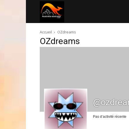
Australia-
Accueil
OZdreams
australie.com
OZdreams
@ozdrea
Pas d’activité récente