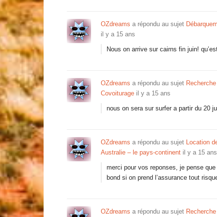
OZdreams
a répondu au sujet
Débarqueme
il y a 15 ans
Nous on arrive sur cairns fin juin! qu’e
OZdreams
a répondu au sujet
Recherche L
Covoiturage
il y a 15 ans
nous on sera sur surfer a partir du 20 ju
OZdreams
a répondu au sujet
Location d
Australie – le pays-continent
il y a 15 ans
merci pour vos reponses, je pense que je
bond si on prend l’assurance tout risq
OZdreams
a répondu au sujet
Recherche L