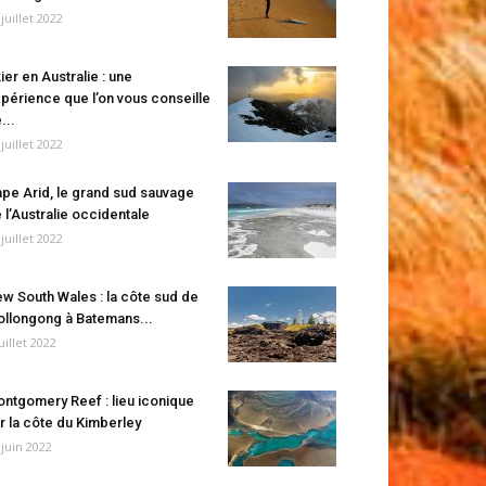
 juillet 2022
ier en Australie : une
périence que l’on vous conseille
...
 juillet 2022
pe Arid, le grand sud sauvage
 l’Australie occidentale
 juillet 2022
w South Wales : la côte sud de
llongong à Batemans...
juillet 2022
ntgomery Reef : lieu iconique
r la côte du Kimberley
 juin 2022