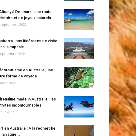
Albany à Denmark : une route
histoire et de joyaux naturels
 septembre 2022
nberra : nos itinéraires de visite
ns la capitale
septembre 2022
écotourisme en Australie, une
tre forme de voyage
 août 2022
rénaline made in Australie : les
tivités incontournables
août 2022
rf en Australie : A la recherche
 la vague...