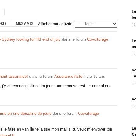
La
im
ORIS
MES AMIS
Afficher par activité:
12
 Sydney looking for lift! end of july
dans le forum
Covoiturage
Le
un
10
Vo
Te
ment assurance!
dans le forum
Assurance Asfe
il y a 15 ans
25
l, j’y ai repondu j’attend toujours une reponse, est-ce normal que
Vo
19
rns en une douzaine de jours
dans le forum
Covoiturage
Le
s le faire en van!!je te laisse mon mail si tu veux m’envoyer ton
Ce
tmail.fr