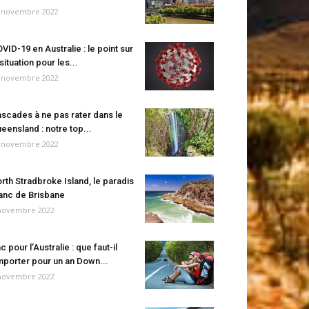
 novembre 2022
VID-19 en Australie : le point sur
 situation pour les...
 novembre 2022
scades à ne pas rater dans le
eensland : notre top...
 novembre 2022
rth Stradbroke Island, le paradis
anc de Brisbane
novembre 2022
c pour l’Australie : que faut-il
porter pour un an Down...
novembre 2022