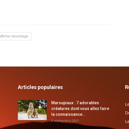
afficher davantage
Articles populaires
R
Marsupiaux : 7 adorables
Le
créatures dont vous allez faire
Dé
la connaissance...
2 septembre 2021
Le