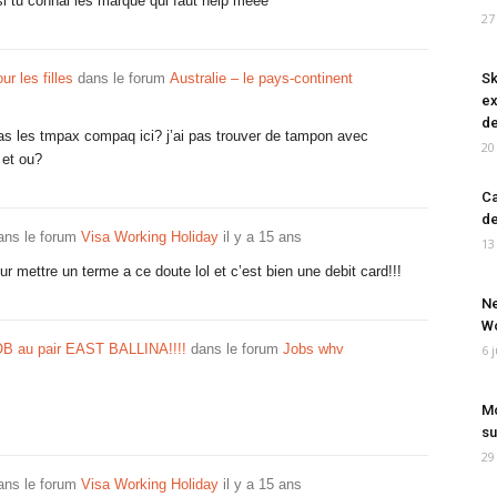
si tu connai les marque qui faut help meee
27
ur les filles
dans le forum
Australie – le pays-continent
Sk
ex
de
as les tmpax compaq ici? j’ai pas trouver de tampon avec
20
 et ou?
Ca
de
ns le forum
Visa Working Holiday
il y a 15 ans
13
mettre un terme a ce doute lol et c’est bien une debit card!!!
Ne
Wo
OB au pair EAST BALLINA!!!!
dans le forum
Jobs whv
6 
Mo
su
29
ns le forum
Visa Working Holiday
il y a 15 ans