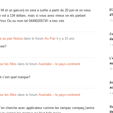
D’
ill et un garcon) on sera a surfer a partir du 20 juin et on veux
d’
un vol a 134 dollars, mais si vous avez mieux on ets partant
15
Priss Ou ou mon tel 0449020574!! a tres vite
Ca
le au pair Noosa
dans le forum
Au Pair
il y a 15 ans
da
7 
ivee?
L’
au
ur les filles
dans le forum
Australie – le pays-continent
10
et c’est quel marque?
Ad
ac
3 
ur les filles
dans le forum
Australie – le pays-continent
Su
is j’en cherche avec applicateur comme les tampax compaq j’arrive
de