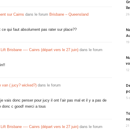
Gr
îl
26
nt sur Cairns
dans le forum
Brisbane – Queensland
st ce qui faut absolument pas rater sur place??
Na
Au
19
ift Brisbane —- Cainrs (départ vers le 27 juin)
dans le forum
Nu
vo
in!!
12
e van ( jucy? wicked?)
dans le forum
De
po
5 
 vais donc penser pour jucy il ont l’air pas mal et il y a pas de
ue donc c good! merci a tous
To
no
21
ift Brisbane —- Cainrs (départ vers le 27 juin)
dans le forum