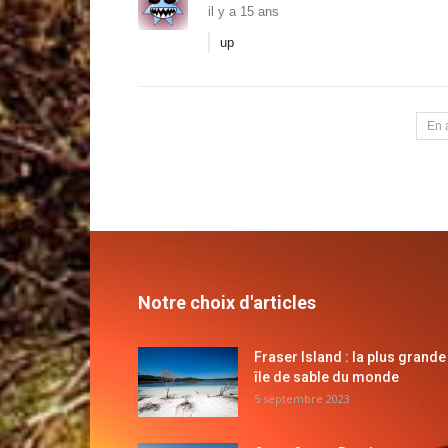
il y a 15 ans
up
En 
Notre choix d'articles
Fraser Island : la plus grande
île de sable du monde
5 septembre 2023