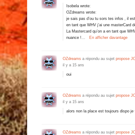
Isobela wrote:
OZdreams wrote:
je sais pas d’ou tu sors tes infos , il e
en tant que WHV j’ai une masterCard donc
La Mastercard qu’on a en tant que WHV e
nuance !…
En afficher davantage
OZdreams
a répondu au sujet
propose J
il y a 15 ans
oui
OZdreams
a répondu au sujet
propose J
il y a 15 ans
alors non la place est toujours dispo je 
OZdreams
a répondu au sujet
propose J