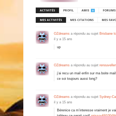
ACTIVITÉS
PROFIL
AMIS
FORUMS
0
MES ACTIVITÉS
MES CITATIONS
MES FAV
OZdreams
a répondu au sujet
Brisbane to
il y a 15 ans
up
OZdreams
a répondu au sujet
renouvelle
j’ai recu un mail enfin sur ma boite mai
ce soi toujours aussi long?
OZdreams
a répondu au sujet
Sydney-Cai
il y a 15 ans
Bérenice ca m’interesse vraiment je vai
tableau ce serait cool!
prissou69100@ho