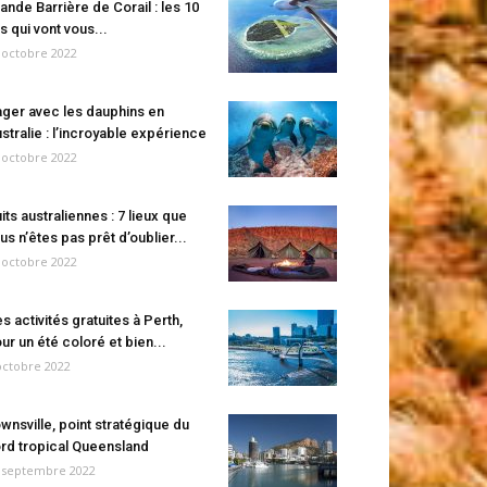
ande Barrière de Corail : les 10
es qui vont vous...
 octobre 2022
ger avec les dauphins en
stralie : l’incroyable expérience
 octobre 2022
its australiennes : 7 lieux que
us n’êtes pas prêt d’oublier...
 octobre 2022
s activités gratuites à Perth,
ur un été coloré et bien...
octobre 2022
wnsville, point stratégique du
rd tropical Queensland
 septembre 2022