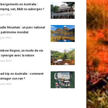
bergements en Australie :
mping, van, B&B ou auberges ?
 juin 2022
adle Mountain : un parc national
 patrimoine mondial
 juin 2022
inbow Region, un mode de vie
 synergie avec la nature
 mai 2022
ad trip en Australie : comment
énager son van ?
 mai 2022