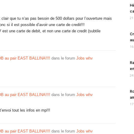
Hé
ca
21
st clair que tu n’as pas besoin de 500 dollars pour l’ouverture mais
 si il est possible d’avoir une carte de credit!!!
st une carte de debit, et non une carte de credit (subtile
Cr
au
16
OB au pair EAST BALLINA!!!!
dans le forum
Jobs whv
Ra
en
24
Ro
OB au pair EAST BALLINA!!!!
dans le forum
Jobs whv
am
17
t’envoi tout les infos en mp!!!
OB au pair EAST BALLINA!!!!
dans le forum
Jobs whv