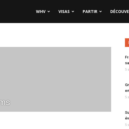
WHV
VISAS
PARTIR
DÉCOUVE
Fr
sa
5 
Gr
en
5 
ms
Su
év
5 