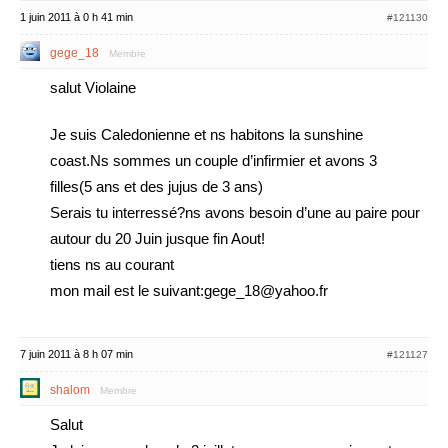
1 juin 2011 à 0 h 41 min
#121130
gege_18
Membre
salut Violaine
Je suis Caledonienne et ns habitons la sunshine
coast.Ns sommes un couple d’infirmier et avons 3
filles(5 ans et des jujus de 3 ans)
Serais tu interressé?ns avons besoin d’une au paire pour
autour du 20 Juin jusque fin Aout!
tiens ns au courant
mon mail est le suivant:gege_18@yahoo.fr
7 juin 2011 à 8 h 07 min
#121127
shalom
Membre
Salut