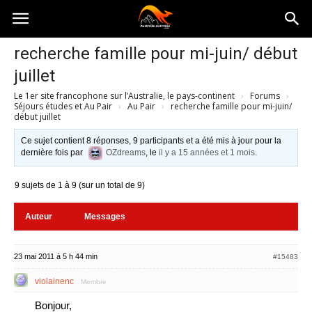
Australia-
recherche famille pour mi-juin/ début
juillet
australie.com
Le 1er site francophone sur l’Australie, le pays-continent
›
Forums
›
Séjours études et Au Pair
›
Au Pair
›
recherche famille pour mi-juin/
début juillet
Ce sujet contient 8 réponses, 9 participants et a été mis à jour pour la
dernière fois par
OZdreams
, le
il y a 15 années et 1 mois
.
9 sujets de 1 à 9 (sur un total de 9)
Auteur
Messages
23 mai 2011 à 5 h 44 min
#15483
violainenc
Membre
Bonjour,