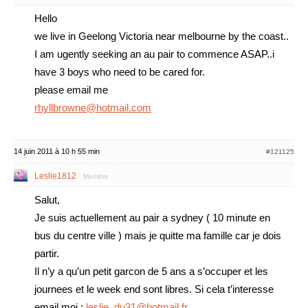
Hello
we live in Geelong Victoria near melbourne by the coast..
I am ugently seeking an au pair to commence ASAP..i
have 3 boys who need to be cared for.
please email me
rhyllbrowne@hotmail.com
14 juin 2011 à 10 h 55 min
#121125
Leslie1812
Membre
Salut,
Je suis actuellement au pair a sydney ( 10 minute en
bus du centre ville ) mais je quitte ma famille car je dois
partir.
Il n’y a qu’un petit garcon de 5 ans a s’occuper et les
journees et le week end sont libres. Si cela t’interesse
email moi :
leslie_du31@hotmail.fr