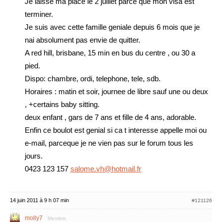
Je laisse ma place le 2 juillet parce que mon visa est
terminer.
Je suis avec cette famille geniale depuis 6 mois que je
nai absolument pas envie de quitter.
A red hill, brisbane, 15 min en bus du centre , ou 30 a
pied.
Dispo: chambre, ordi, telephone, tele, sdb.
Horaires : matin et soir, journee de libre sauf une ou deux
, +certains baby sitting.
deux enfant , gars de 7 ans et fille de 4 ans, adorable.
Enfin ce boulot est genial si ca t interesse appelle moi ou
e-mail, parceque je ne vien pas sur le forum tous les
jours.
0423 123 157
salome.vh@hotmail.fr
14 juin 2011 à 9 h 07 min
#121126
molly7
Membre