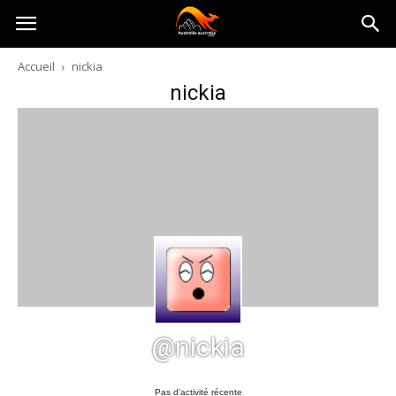
Australia-
Accueil
nickia
nickia
australie.com
@nickia
Pas d’activité récente