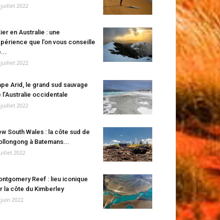
 juillet 2022
ier en Australie : une
périence que l’on vous conseille
...
 juillet 2022
pe Arid, le grand sud sauvage
 l’Australie occidentale
 juillet 2022
w South Wales : la côte sud de
llongong à Batemans...
juillet 2022
ntgomery Reef : lieu iconique
r la côte du Kimberley
 juin 2022