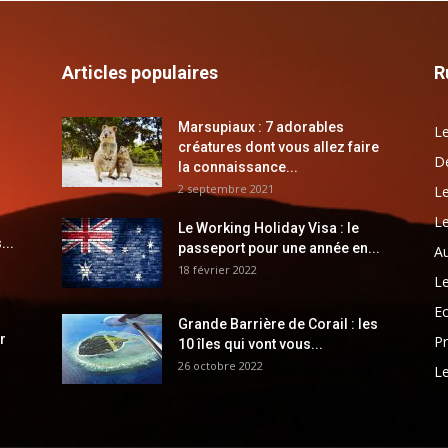
Articles populaires
R
Marsupiaux : 7 adorables
Le
créatures dont vous allez faire
Dé
la connaissance...
2 septembre 2021
Le
Le
Le Working Holiday Visa : le
...
passeport pour une année en...
Au
18 février 2022
Le
E
Grande Barrière de Corail : les
r
Pr
10 îles qui vont vous...
26 octobre 2022
Le