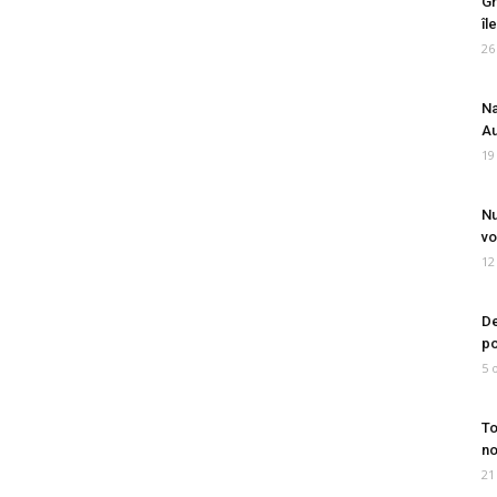
Gr
îl
26
Na
Au
19
Nu
vo
12
De
po
5 
To
no
21