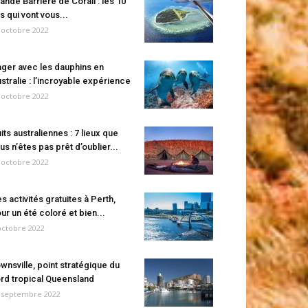
ande Barrière de Corail : les 10
es qui vont vous...
 octobre 2022
ger avec les dauphins en
stralie : l’incroyable expérience
 octobre 2022
its australiennes : 7 lieux que
us n’êtes pas prêt d’oublier...
 octobre 2022
s activités gratuites à Perth,
ur un été coloré et bien...
octobre 2022
wnsville, point stratégique du
rd tropical Queensland
 septembre 2022