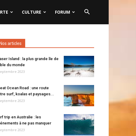
RTE
CULTURE
FORUM
Nos articles
aser Island : la plus grande île de
ble du monde
septembre 2023
eat Ocean Road : une route
tre surf, koalas et paysages...
septembre 2023
rf trip en Australie : les
énements à ne pas manquer
septembre 2023