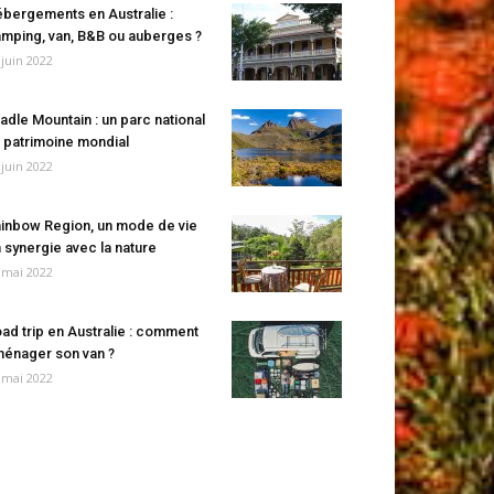
bergements en Australie :
mping, van, B&B ou auberges ?
 juin 2022
adle Mountain : un parc national
 patrimoine mondial
 juin 2022
inbow Region, un mode de vie
 synergie avec la nature
 mai 2022
ad trip en Australie : comment
énager son van ?
 mai 2022