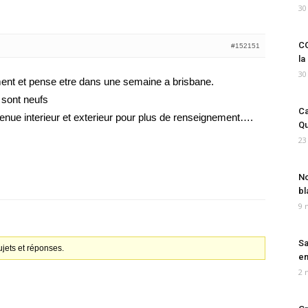
30
CO
#152151
la
30
ent et pense etre dans une semaine a brisbane.
 sont neufs
Ca
etenue interieur et exterieur pour plus de renseignement….
Qu
23
No
bl
9 
Sa
jets et réponses.
em
2 