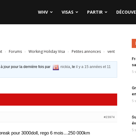
WHV
VISAS
PARTIR
DÉCOUVE
nt
›
Forums
›
Working Holiday Visa
›
Petites annonces
›
vent
Fr
sa
 à jour pour la dernière fois par
nickia
, le
il y a 15 années et 11
5 
Gr
en
5 
Su
#23974
év
5 
break pour 3000doll, rego 6 mois…250 000km