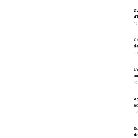
D’
d’
15
Ca
da
7 
L’
au
10
Ad
ac
3 
Su
de