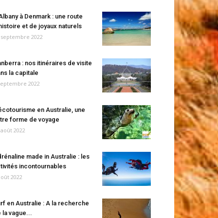
Albany à Denmark : une route
histoire et de joyaux naturels
 septembre 2022
nberra : nos itinéraires de visite
ns la capitale
septembre 2022
écotourisme en Australie, une
tre forme de voyage
 août 2022
rénaline made in Australie : les
tivités incontournables
août 2022
rf en Australie : A la recherche
 la vague...