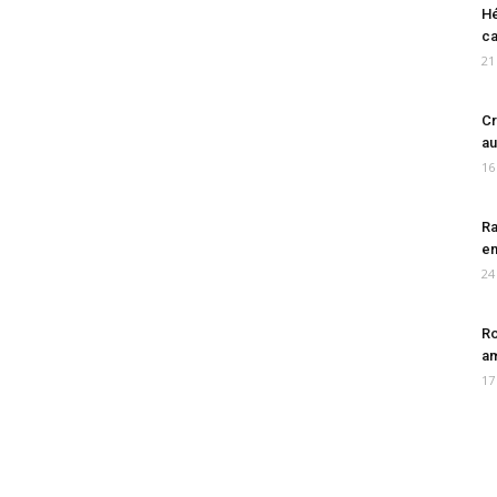
Hé
ca
21
Cr
au
16
Ra
en
24
Ro
am
17