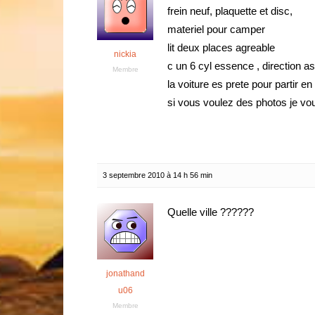
frein neuf, plaquette et disc,
materiel pour camper
lit deux places agreable
nickia
c un 6 cyl essence , direction as
Membre
la voiture es prete pour partir e
si vous voulez des photos je v
3 septembre 2010 à 14 h 56 min
Quelle ville ??????
jonathand
u06
Membre