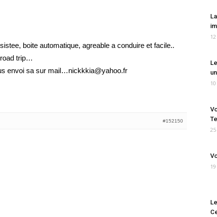
La
im
12
sistee, boite automatique, agreable a conduire et facile..
n road trip…
Le
ous envoi sa sur mail…nickkkia@yahoo.fr
un
10
Vo
Te
#152150
25
Vo
19
Le
Ce