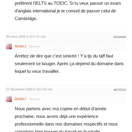
préfèrent l’IELTS au TOEIC. Si tu veux passer un exam
d’anglais international je te conseil de passer celui de
Cambridge.
26 mars 2009 à 10 h 37 min
#200996
MisterJ
Membre
Arrétez de dire que c’est sinistré ! Y’a tjs du taff faut
seulement se bouger. Après ça depend du domaine dans
lequel tu veux travailler.
27 décembre 2008 à 10 h 55 min
#215510
MisterJ
Membre
Nous partons avec ma copine en début d’année
prochaine, nous avons déjà une expérience
professionnelle dans nos domaines respectifs et nous
comptons bien trouver du travail en Australie.