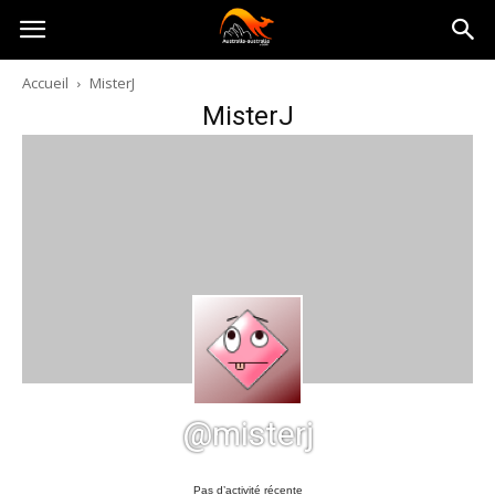
Australia-
Accueil
MisterJ
MisterJ
australie.com
@misterj
Pas d’activité récente