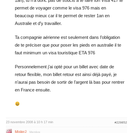
1an), tu n’a donc pas de soucis à te faire ton Visa 417 te
permet de voyager comme le visa 976 mais en
beaucoup mieux car il te permet de rester 1an en
Australie et d’y travailler.
Ta compagnie aérienne est seulement dans l’obligation
de te préciser que pour poser les pieds en australie il te
faut minimum un visa touristique ETA 976
Personnelement j’ai opté pour un billet avec date de
retour flexible, mon billet retour est ainsi déjà payé, je
n’aurai pas besoin de sortir de l’argent là bas pour rentrer
en France ensuite.
23 novembre 2008 à 10 h 17 min
#229852
MisterJ
Membre