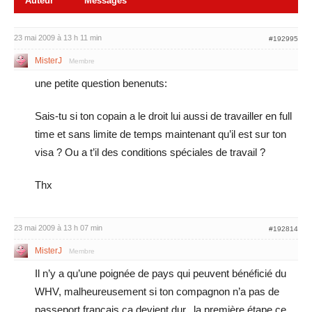
Auteur
Messages
23 mai 2009 à 13 h 11 min
#192995
MisterJ
Membre
une petite question benenuts:
Sais-tu si ton copain a le droit lui aussi de travailler en full
time et sans limite de temps maintenant qu’il est sur ton
visa ? Ou a t’il des conditions spéciales de travail ?
Thx
23 mai 2009 à 13 h 07 min
#192814
MisterJ
Membre
Il n’y a qu’une poignée de pays qui peuvent bénéficié du
WHV, malheureusement si ton compagnon n’a pas de
passeport français ça devient dur.. la première étape ce