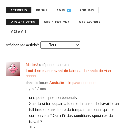
ACTIVITÉS
PROFIL
AMIS
FORUMS
0
MES ACTIVITÉS
MES CITATIONS
MES FAVORIS
MES AMIS
Afficher par activité:
MisterJ
a répondu au sujet
Faut-il se marier avant de faire sa demande de visa
?????
dans le forum
Australie – le pays-continent
il y a 17 ans
une petite question benenuts:
Sais-tu si ton copain a le droit lui aussi de travailler en
full time et sans limite de temps maintenant qu’il est
sur ton visa ? Ou a t’il des conditions spéciales de
travail ?
Thx