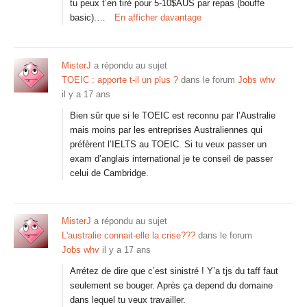
tu peux t’en tiré pour 5-10$AUS par repas (bouffe
basic).…
En afficher davantage
MisterJ
a répondu au sujet
TOEIC : apporte t-il un plus ?
dans le forum
Jobs whv
il y a 17 ans
Bien sûr que si le TOEIC est reconnu par l’Australie
mais moins par les entreprises Australiennes qui
préfèrent l’IELTS au TOEIC. Si tu veux passer un
exam d’anglais international je te conseil de passer
celui de Cambridge.
MisterJ
a répondu au sujet
L'australie connait-elle la crise???
dans le forum
Jobs whv
il y a 17 ans
Arrétez de dire que c’est sinistré ! Y’a tjs du taff faut
seulement se bouger. Après ça depend du domaine
dans lequel tu veux travailler.