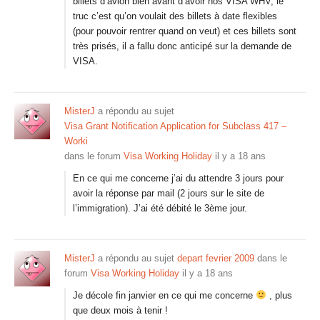
billets d’avion bien avant d’avoir nos VISA WHV, le
truc c’est qu’on voulait des billets à date flexibles
(pour pouvoir rentrer quand on veut) et ces billets sont
très prisés, il a fallu donc anticipé sur la demande de
VISA.
MisterJ
a répondu au sujet
Visa Grant Notification Application for Subclass 417 –
Worki
dans le forum
Visa Working Holiday
il y a 18 ans
En ce qui me concerne j’ai du attendre 3 jours pour
avoir la réponse par mail (2 jours sur le site de
l’immigration). J’ai été débité le 3ème jour.
MisterJ
a répondu au sujet
depart fevrier 2009
dans le
forum
Visa Working Holiday
il y a 18 ans
Je décole fin janvier en ce qui me concerne
, plus
que deux mois à tenir !