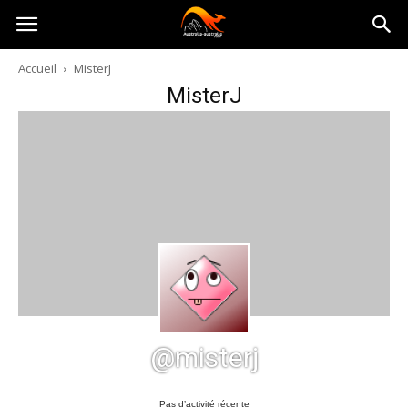
Australia-
Accueil
MisterJ
MisterJ
australie.com
@misterj
Pas d’activité récente