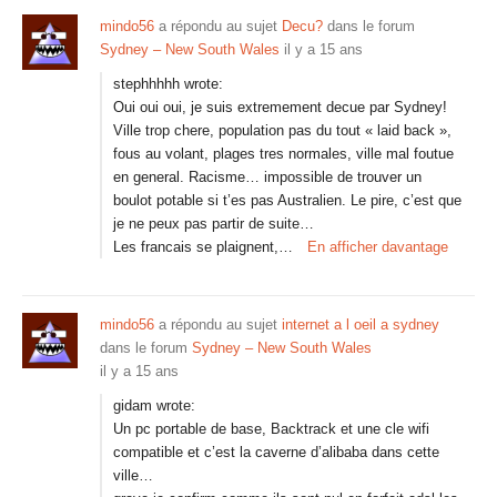
mindo56
a répondu au sujet
Decu?
dans le forum
Sydney – New South Wales
il y a 15 ans
stephhhhh wrote:
Oui oui oui, je suis extremement decue par Sydney!
Ville trop chere, population pas du tout « laid back »,
fous au volant, plages tres normales, ville mal foutue
en general. Racisme… impossible de trouver un
boulot potable si t’es pas Australien. Le pire, c’est que
je ne peux pas partir de suite…
Les francais se plaignent,…
En afficher davantage
mindo56
a répondu au sujet
internet a l oeil a sydney
dans le forum
Sydney – New South Wales
il y a 15 ans
gidam wrote:
Un pc portable de base, Backtrack et une cle wifi
compatible et c’est la caverne d’alibaba dans cette
ville…