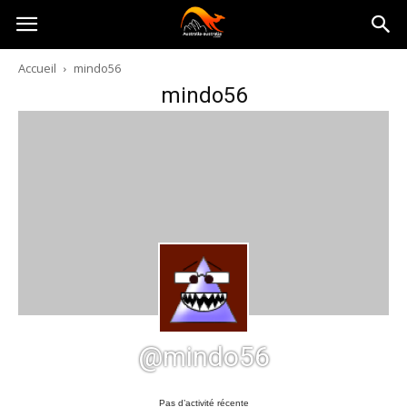
Australia-
Accueil
mindo56
mindo56
australie.com
@mindo56
Pas d’activité récente