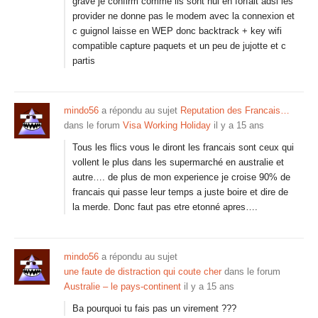
grave je confirm comme ils sont nul en forfait adsl les
provider ne donne pas le modem avec la connexion et
c guignol laisse en WEP donc backtrack + key wifi
compatible capture paquets et un peu de jujotte et c
partis
mindo56
a répondu au sujet
Reputation des Francais…
dans le forum
Visa Working Holiday
il y a 15 ans
Tous les flics vous le diront les francais sont ceux qui
vollent le plus dans les supermarché en australie et
autre…. de plus de mon experience je croise 90% de
francais qui passe leur temps a juste boire et dire de
la merde. Donc faut pas etre etonné apres….
mindo56
a répondu au sujet
une faute de distraction qui coute cher
dans le forum
Australie – le pays-continent
il y a 15 ans
Ba pourquoi tu fais pas un virement ???