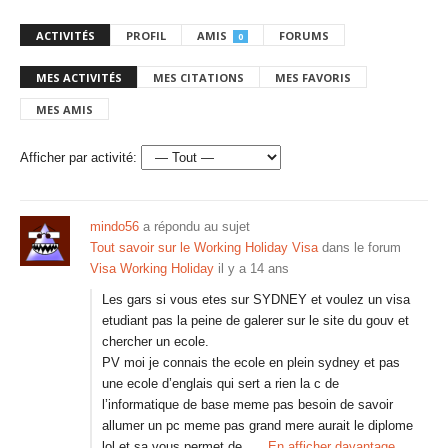
ACTIVITÉS
PROFIL
AMIS
FORUMS
0
MES ACTIVITÉS
MES CITATIONS
MES FAVORIS
MES AMIS
Afficher par activité:
mindo56
a répondu au sujet
Tout savoir sur le Working Holiday Visa
dans le forum
Visa Working Holiday
il y a 14 ans
Les gars si vous etes sur SYDNEY et voulez un visa
etudiant pas la peine de galerer sur le site du gouv et
chercher un ecole.
PV moi je connais the ecole en plein sydney et pas
une ecole d’englais qui sert a rien la c de
l’informatique de base meme pas besoin de savoir
allumer un pc meme pas grand mere aurait le diplome
lol et sa vous permet de…
En afficher davantage