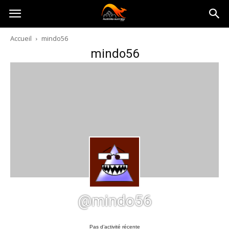
Australia-
Accueil
mindo56
mindo56
australie.com
@mindo56
Pas d’activité récente