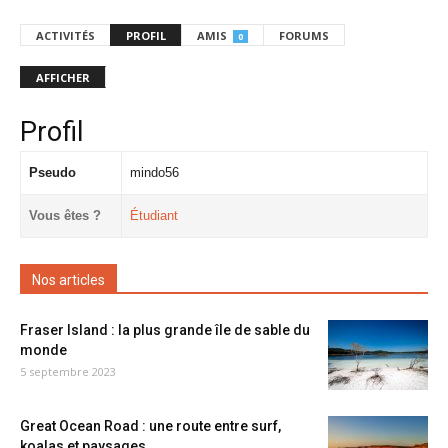
ACTIVITÉS
PROFIL
AMIS
FORUMS
0
AFFICHER
Profil
Pseudo
mindo56
Vous êtes ?
Étudiant
Nos articles
Fraser Island : la plus grande île de sable du
monde
5 septembre 2023
Great Ocean Road : une route entre surf,
koalas et paysages...