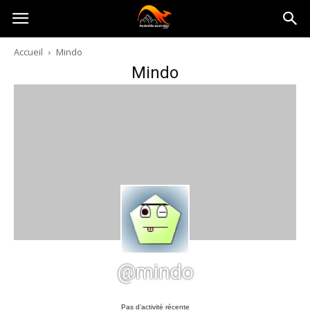
Australia-
Accueil
Mindo
Mindo
australie.com
@mindo
Pas d’activité récente