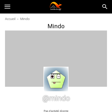
Australia-
Accueil
Mindo
Mindo
australie.com
@mindo
Pas d’activité récente