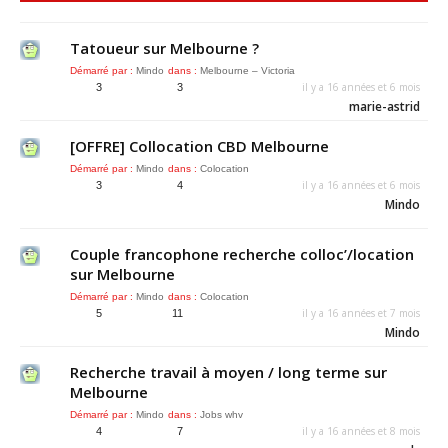
Tatoueur sur Melbourne ?
Démarré par :
Mindo
dans :
Melbourne – Victoria
il y a 16 années et 6 mois
3
3
marie-astrid
[OFFRE] Collocation CBD Melbourne
Démarré par :
Mindo
dans :
Colocation
il y a 16 années et 6 mois
3
4
Mindo
Couple francophone recherche colloc’/location
sur Melbourne
Démarré par :
Mindo
dans :
Colocation
il y a 16 années et 7 mois
5
11
Mindo
Recherche travail à moyen / long terme sur
Melbourne
Démarré par :
Mindo
dans :
Jobs whv
il y a 16 années et 8 mois
4
7