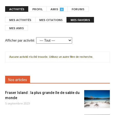
ACTIVITÉS
PROFIL
AMIS
FORUMS
0
MES ACTIVITÉS
MES CITATIONS
MES FAVORIS
MES AMIS
Afficher par activité:
Aucune activité n'a été trouvée. Utilisez un autre filtre de recherche.
Nos articles
Fraser Island : la plus grande île de sable du
monde
5 septembre 2023